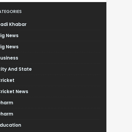
ATEGORIES
Badi Khabar
Big News
Big News
Business
ity And State
ricket
Cricket News
Dharm
Dharm
Education