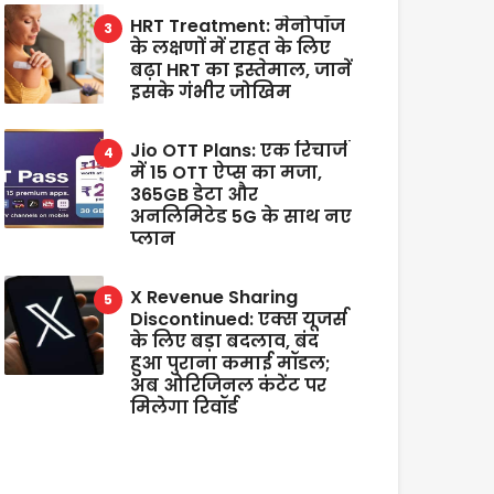
HRT Treatment: मेनोपॉज
के लक्षणों में राहत के लिए
बढ़ा HRT का इस्तेमाल, जानें
इसके गंभीर जोखिम
Jio OTT Plans: एक रिचार्ज
में 15 OTT ऐप्स का मजा,
365GB डेटा और
अनलिमिटेड 5G के साथ नए
प्लान
X Revenue Sharing
Discontinued: एक्स यूजर्स
के लिए बड़ा बदलाव, बंद
हुआ पुराना कमाई मॉडल;
अब ओरिजिनल कंटेंट पर
मिलेगा रिवॉर्ड