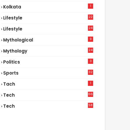
1
Kolkata
22
Lifestyle
9
24
Lifestyle
7
9
Mythological
24
Mythology
3
Politics
32
Sports
1
Tach
66
Tech
9
58
Tech
9