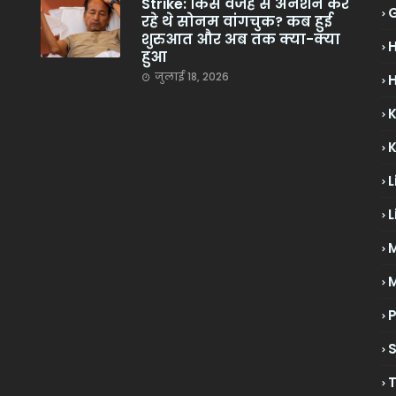
Strike: किस वजह से अनशन कर
रहे थे सोनम वांगचुक? कब हुई
शुरुआत और अब तक क्या-क्या
हुआ
जुलाई 18, 2026
H
L
L
M
P