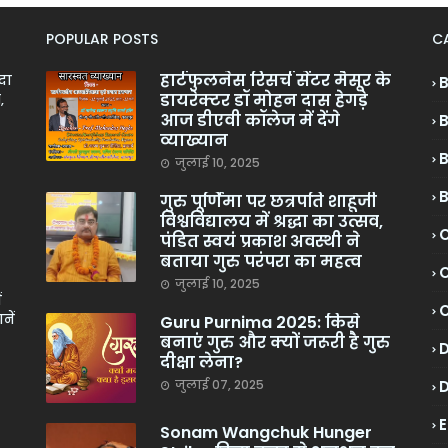
POPULAR POSTS
C
हार्टफुलनेस रिसर्च सेंटर मैसूर के
ादा
डायरेक्टर डॉ मोहन दास हेगड़े
,
आज डीएवी कॉलेज में देंगे
व्याख्यान
जुलाई 10, 2025
गुरु पूर्णिमा पर छत्रपति शाहूजी
विश्वविद्यालय में श्रद्धा का उत्सव,
C
पंडित स्वयं प्रकाश अवस्थी ने
बताया गुरु परंपरा का महत्व
C
जुलाई 10, 2025
ं
नें
Guru Purnima 2025: किसे
बनाएं गुरु और क्यों जरूरी है गुरु
दीक्षा लेना?
जुलाई 07, 2025
Sonam Wangchuk Hunger