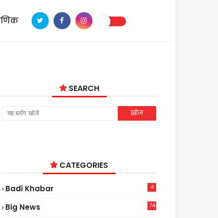
ाणिक
SEARCH
CATEGORIES
4
Badi Khabar
74
Big News
2