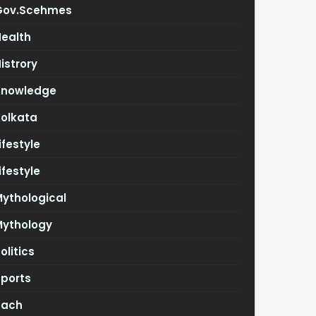
Gov.scehmes
Health
istrory
Knowledge
Kolkata
ifestyle
ifestyle
ythological
Mythology
olitics
Sports
Tach