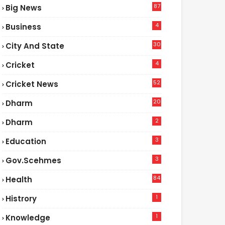
87
Big News
9
4
Business
30
City And State
4
Cricket
52
Cricket News
5
20
Dharm
2
Dharm
3
Education
3
Gov.scehmes
84
Health
8
1
Histrory
1
Knowledge