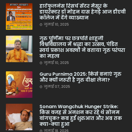
हार्टफुलनेस रिसर्च सेंटर मैसूर के
डायरेक्टर डॉ मोहन दास हेगड़े आज डीएवी
कॉलेज में देंगे व्याख्यान
जुलाई 10, 2025
गुरु पूर्णिमा पर छत्रपति शाहूजी
विश्वविद्यालय में श्रद्धा का उत्सव, पंडित
स्वयं प्रकाश अवस्थी ने बताया गुरु परंपरा
का महत्व
जुलाई 10, 2025
Guru Purnima 2025: किसे बनाएं गुरु
और क्यों जरूरी है गुरु दीक्षा लेना?
जुलाई 07, 2025
Sonam Wangchuk Hunger Strike:
किस वजह से अनशन कर रहे थे सोनम
वांगचुक? कब हुई शुरुआत और अब तक
क्या-क्या हुआ
जुलाई 18, 2026