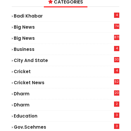
CATEGORIES
4
Badi Khabar
74
Big News
2
871
Big News
4
Business
30
City And State
4
Cricket
52
Cricket News
2
20
Dharm
2
Dharm
3
Education
3
Gov.scehmes