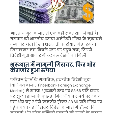
भारतीय मुद्रा बाजार से एक बड़ी खबर सामने आई है।
गुरुवार को भारतीय रुपया अमेरिकी डॉलर के मुकाबले
कमजोर होता दिखा। शुरुआती कारोबार में ही रुपया
फिसलकर नए निचले स्तर पर पहुंच गया, जिससे
विदेशी मुद्रा बाजार में हलचल देखने को मिली।
शुरुआत में मामूली गिरावट, फिर और
कमजोर हुआ रुपया
फॉरेक्स ट्रेडर्स के मुताबिक, इंटरबैंक विदेशी मुद्रा
विनिमय बाजार (Interbank Foreign Exchange
Market) में रुपया शुरुआती स्तर पर 88.66 प्रति डॉलर
पर खुला। हालांकि कुछ ही मिनटों बाद रुपये पर दबाव
बढ़ा और यह 7 पैसे कमजोर होकर 88.69 प्रति डॉलर पर
पहुंच गया। यह गिरावट विदेशी बाजारों में डॉलर की
मजबूती और घरेलू इक्विटी बाजारों की सुस्ती के कारण