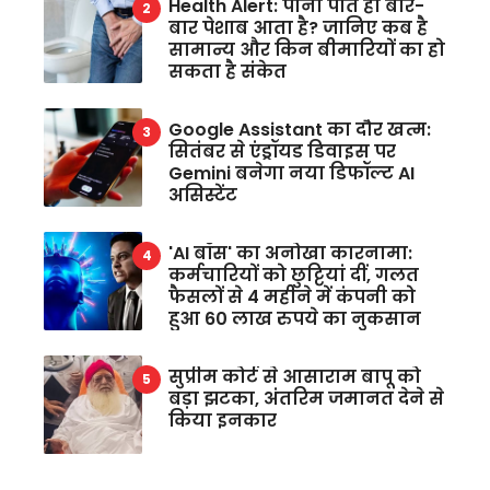
Health Alert: पानी पीते ही बार-
बार पेशाब आता है? जानिए कब है
सामान्य और किन बीमारियों का हो
सकता है संकेत
Google Assistant का दौर खत्म:
सितंबर से एंड्रॉयड डिवाइस पर
Gemini बनेगा नया डिफॉल्ट AI
असिस्टेंट
'AI बॉस' का अनोखा कारनामा:
कर्मचारियों को छुट्टियां दीं, गलत
फैसलों से 4 महीने में कंपनी को
हुआ 60 लाख रुपये का नुकसान
सुप्रीम कोर्ट से आसाराम बापू को
बड़ा झटका, अंतरिम जमानत देने से
किया इनकार