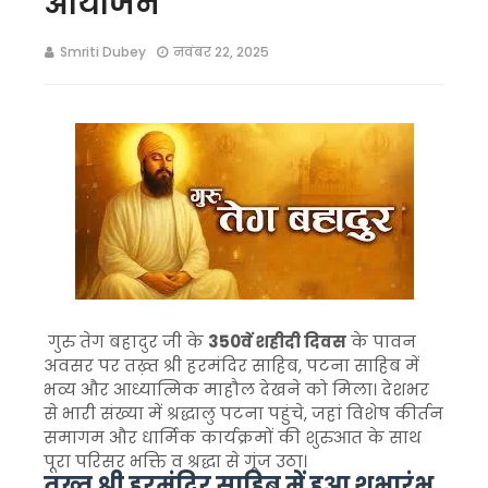
आयोजन
Smriti Dubey
नवंबर 22, 2025
गुरु तेग बहादुर जी के
350वें शहीदी दिवस
के पावन
अवसर पर तख़्त श्री हरमंदिर साहिब, पटना साहिब में
भव्य और आध्यात्मिक माहौल देखने को मिला। देशभर
से भारी संख्या में श्रद्धालु पटना पहुंचे, जहां विशेष कीर्तन
समागम और धार्मिक कार्यक्रमों की शुरुआत के साथ
पूरा परिसर भक्ति व श्रद्धा से गूंज उठा।
तख़्त श्री हरमंदिर साहिब में हुआ शुभारंभ