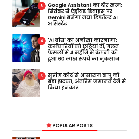
Google Assistant का दौर खत्म:
सितंबर से एंड्रॉयड डिवाइस पर
Gemini बनेगा नया डिफॉल्ट AI
असिस्टेंट
'AI बॉस' का अनोखा कारनामा:
कर्मचारियों को छुट्टियां दीं, गलत
फैसलों से 4 महीने में कंपनी को
हुआ 60 लाख रुपये का नुकसान
सुप्रीम कोर्ट से आसाराम बापू को
बड़ा झटका, अंतरिम जमानत देने से
किया इनकार
POPULAR POSTS