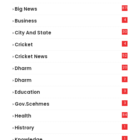
2
871
Big News
4
Business
30
City And State
4
Cricket
52
Cricket News
2
20
Dharm
2
Dharm
3
Education
3
Gov.scehmes
84
Health
5
1
Histrory
1
Knowledge