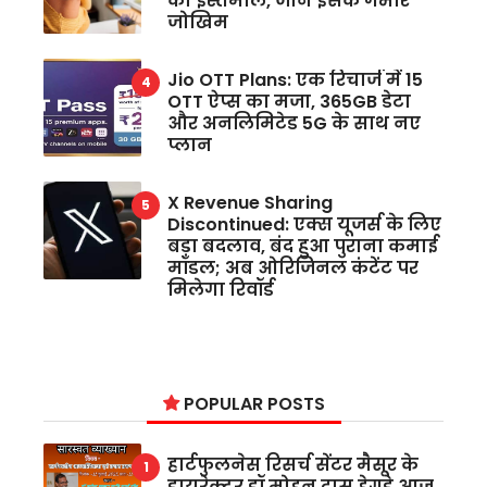
का इस्तेमाल, जानें इसके गंभीर
जोखिम
Jio OTT Plans: एक रिचार्ज में 15
OTT ऐप्स का मजा, 365GB डेटा
और अनलिमिटेड 5G के साथ नए
प्लान
X Revenue Sharing
Discontinued: एक्स यूजर्स के लिए
बड़ा बदलाव, बंद हुआ पुराना कमाई
मॉडल; अब ओरिजिनल कंटेंट पर
मिलेगा रिवॉर्ड
POPULAR POSTS
हार्टफुलनेस रिसर्च सेंटर मैसूर के
डायरेक्टर डॉ मोहन दास हेगड़े आज