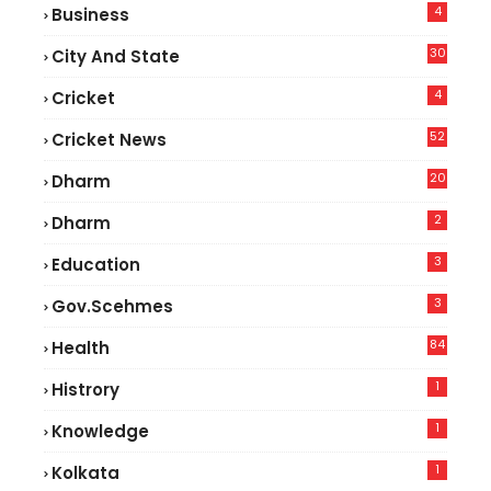
4
Business
30
City And State
4
Cricket
52
Cricket News
5
20
Dharm
2
Dharm
3
Education
3
Gov.scehmes
84
Health
8
1
Histrory
1
Knowledge
1
Kolkata