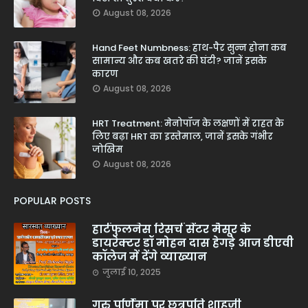
August 08, 2026
Hand Feet Numbness: हाथ-पैर सुन्न होना कब
सामान्य और कब खतरे की घंटी? जानें इसके
कारण
August 08, 2026
HRT Treatment: मेनोपॉज के लक्षणों में राहत के
लिए बढ़ा HRT का इस्तेमाल, जानें इसके गंभीर
जोखिम
August 08, 2026
POPULAR POSTS
हार्टफुलनेस रिसर्च सेंटर मैसूर के
डायरेक्टर डॉ मोहन दास हेगड़े आज डीएवी
कॉलेज में देंगे व्याख्यान
जुलाई 10, 2025
गुरु पूर्णिमा पर छत्रपति शाहूजी