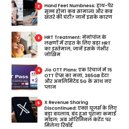
Hand Feet Numbness: हाथ-पैर
सुन्न होना कब सामान्य और कब
खतरे की घंटी? जानें इसके कारण
HRT Treatment: मेनोपॉज के
लक्षणों में राहत के लिए बढ़ा HRT
का इस्तेमाल, जानें इसके गंभीर
जोखिम
Jio OTT Plans: एक रिचार्ज में 15
OTT ऐप्स का मजा, 365GB डेटा
और अनलिमिटेड 5G के साथ नए
प्लान
X Revenue Sharing
Discontinued: एक्स यूजर्स के लिए
बड़ा बदलाव, बंद हुआ पुराना कमाई
मॉडल; अब ओरिजिनल कंटेंट पर
मिलेगा रिवॉर्ड