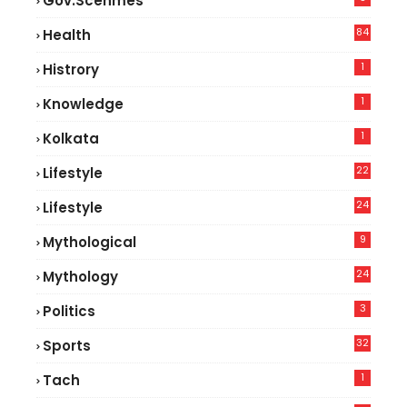
Gov.scehmes
84
Health
8
1
Histrory
1
Knowledge
1
Kolkata
22
Lifestyle
9
24
Lifestyle
7
9
Mythological
24
Mythology
3
Politics
32
Sports
1
Tach