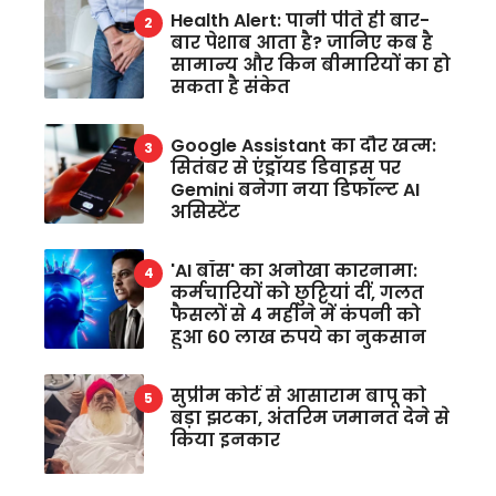
Health Alert: पानी पीते ही बार-
बार पेशाब आता है? जानिए कब है
सामान्य और किन बीमारियों का हो
सकता है संकेत
Google Assistant का दौर खत्म:
सितंबर से एंड्रॉयड डिवाइस पर
Gemini बनेगा नया डिफॉल्ट AI
असिस्टेंट
'AI बॉस' का अनोखा कारनामा:
कर्मचारियों को छुट्टियां दीं, गलत
फैसलों से 4 महीने में कंपनी को
हुआ 60 लाख रुपये का नुकसान
सुप्रीम कोर्ट से आसाराम बापू को
बड़ा झटका, अंतरिम जमानत देने से
किया इनकार