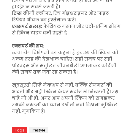
स्किन पतली और ड्राई होने लगती है। इस उम्र में डीप
हाइड्रेशन सबसे जरूरी है।
टिप्स
क्रीमी क्लींजर, रिच मॉइश्चराइज़र और नाइट
रिपेयर ऑयल का इस्तेमाल करें।
एक्सपर्ट सलाह:
फेशियल मसाज और एंटी-एजिंग सीरम
से स्किन टाइट बनी रहती है।
एक्सपर्ट की राय:
त्वचा रोग विशेषज्ञों का कहना है हर उम्र की स्किन को
अलग तरह की देखभाल चाहिए। सही समय पर सही
प्रोडक्ट्स और संतुलित जीवनशैली अपनाकर कोई भी
लंबे समय तक जवां रह सकता है।
खूबसूरती सिर्फ मेकअप से नहीं, बल्कि रोज़मर्रा की
आदतों और सही स्किन केयर रूटीन से निखरती है। उम्र
चाहे जो भी हो, अगर आप अपनी स्किन को समझकर
उसकी जरूरतों का ध्यान रखें तो जवां दिखना मुश्किल
नहीं, मुमकिन है।
Tags
lifestyle