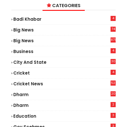
CATEGORIES
4
Badi Khabar
74
Big News
2
871
Big News
4
Business
30
City And State
4
Cricket
52
Cricket News
2
20
Dharm
2
Dharm
3
Education
3
Gov.scehmes