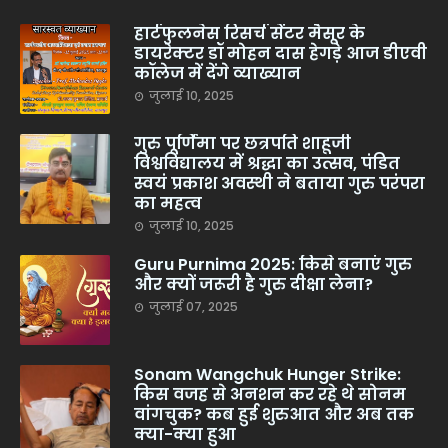
हार्टफुलनेस रिसर्च सेंटर मैसूर के
डायरेक्टर डॉ मोहन दास हेगड़े आज डीएवी
कॉलेज में देंगे व्याख्यान
जुलाई 10, 2025
गुरु पूर्णिमा पर छत्रपति शाहूजी
विश्वविद्यालय में श्रद्धा का उत्सव, पंडित
स्वयं प्रकाश अवस्थी ने बताया गुरु परंपरा
का महत्व
जुलाई 10, 2025
Guru Purnima 2025: किसे बनाएं गुरु
और क्यों जरूरी है गुरु दीक्षा लेना?
जुलाई 07, 2025
Sonam Wangchuk Hunger Strike:
किस वजह से अनशन कर रहे थे सोनम
वांगचुक? कब हुई शुरुआत और अब तक
क्या-क्या हुआ