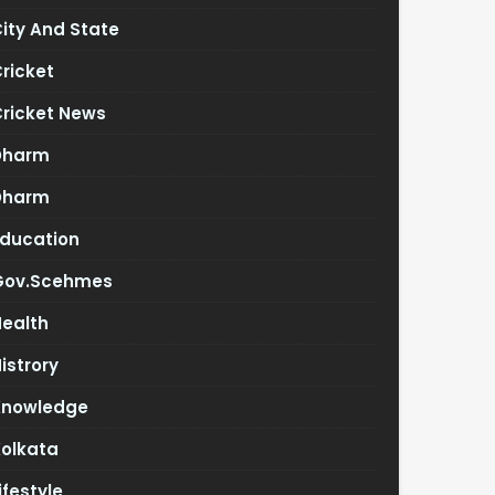
ity And State
ricket
Cricket News
Dharm
Dharm
Education
Gov.scehmes
Health
istrory
Knowledge
Kolkata
ifestyle