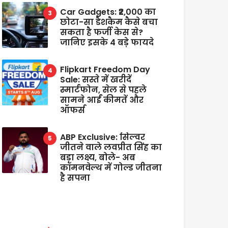
Car Gadgets: ₹2,000 का
छोटा-सा डैशकैम कैसे बचा
सकता है फर्जी केस से?
जानिए इसके 4 बड़े फायदे
Flipkart Freedom Day
Sale: सस्ते में खरीदें
स्मार्टफोन, सेल से पहले
सामने आईं कीमतें और
ऑफर्स
ABP Exclusive: सिल्वर
जीतने वाले लवप्रीत सिंह का
बड़ा लक्ष्य, बोले- अब
कॉमनवेल्थ में गोल्ड जीतना
है सपना