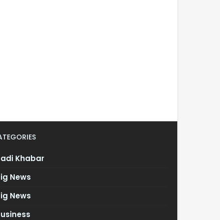
ATEGORIES
Badi Khabar
Big News
Big News
Business