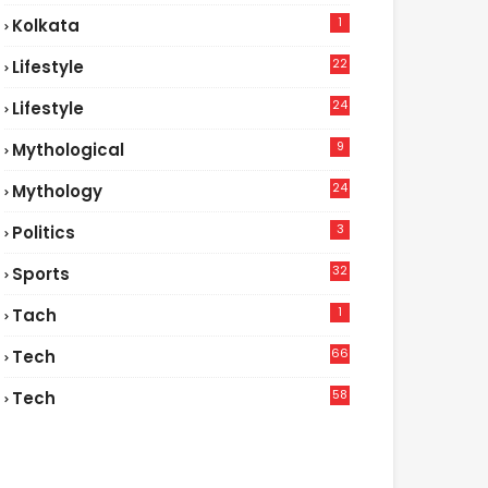
1
Kolkata
22
Lifestyle
9
24
Lifestyle
7
9
Mythological
24
Mythology
3
Politics
32
Sports
1
Tach
66
Tech
9
58
Tech
4