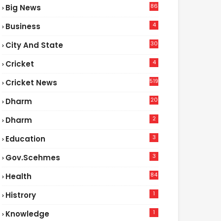
86
Big News
4
4
Business
30
City And State
4
Cricket
519
Cricket News
20
Dharm
2
Dharm
3
Education
3
Gov.scehmes
84
Health
3
1
Histrory
1
Knowledge