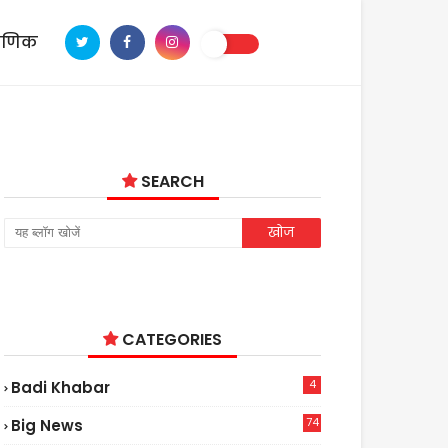
ाणिक
SEARCH
CATEGORIES
4
Badi Khabar
74
Big News
2