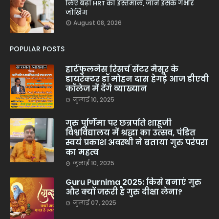
लिए बढ़ा HRT का इस्तेमाल, जानें इसके गंभीर
जोखिम
August 08, 2026
POPULAR POSTS
हार्टफुलनेस रिसर्च सेंटर मैसूर के
डायरेक्टर डॉ मोहन दास हेगड़े आज डीएवी
कॉलेज में देंगे व्याख्यान
जुलाई 10, 2025
गुरु पूर्णिमा पर छत्रपति शाहूजी
विश्वविद्यालय में श्रद्धा का उत्सव, पंडित
स्वयं प्रकाश अवस्थी ने बताया गुरु परंपरा
का महत्व
जुलाई 10, 2025
Guru Purnima 2025: किसे बनाएं गुरु
और क्यों जरूरी है गुरु दीक्षा लेना?
जुलाई 07, 2025