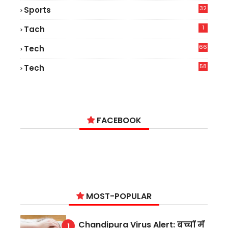
32
Sports
1
Tach
66
Tech
9
58
Tech
9
FACEBOOK
MOST-POPULAR
Chandipura Virus Alert: बच्चों में