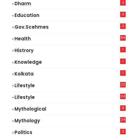
2
Dharm
3
Education
3
Gov.scehmes
84
Health
8
1
Histrory
1
Knowledge
1
Kolkata
22
Lifestyle
9
24
Lifestyle
7
9
Mythological
24
Mythology
3
Politics