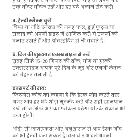
होती है। दिनभर पर्याप्त पानी पिएं। चाहें तो अपने पास
एक वॉटर बॉटल रखें और हर घंटे अलार्म सेट करें।
4. हेल्दी स्नैक्स चुनें
चिप्स या मीठे स्नैक्स की जगह फल, ड्राई फ्रूट्स या
सलाद को अपनी डाइट में शामिल करें। ये एनर्जी को
बनाए रखते हैं और ओवरईटिंग से भी बचाते हैं।
5. दिन की शुरुआत एक्सरसाइज से करें
सुबह सिर्फ 15-20 मिनट की वॉक, योग या हल्की
एक्सरसाइज आपके पूरे दिन के मूड और एनर्जी लेवल
को बेहतर बनाती है।
एक्सपर्ट की राय:
फिटनेस कोच का कहना है कि डेस्क जॉब करते वक्त
अगर आप हर घंटे थोड़ा मूवमेंट करें और सही खानपान
रखें, तो न सिर्फ आपका फोकस बढ़ेगा बल्कि थकान भी
कम होगी।
थोड़ी-सी जागरूकता और अनुशासन से आप डेस्क जॉब
को भी हेल्दी बना सकते हैं। बस ये 5 आदतें अपनी