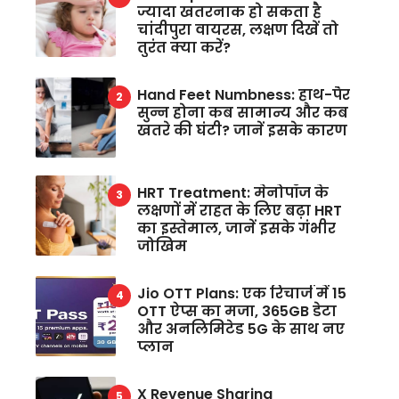
ज्यादा खतरनाक हो सकता है
चांदीपुरा वायरस, लक्षण दिखें तो
तुरंत क्या करें?
Hand Feet Numbness: हाथ-पैर
सुन्न होना कब सामान्य और कब
खतरे की घंटी? जानें इसके कारण
HRT Treatment: मेनोपॉज के
लक्षणों में राहत के लिए बढ़ा HRT
का इस्तेमाल, जानें इसके गंभीर
जोखिम
Jio OTT Plans: एक रिचार्ज में 15
OTT ऐप्स का मजा, 365GB डेटा
और अनलिमिटेड 5G के साथ नए
प्लान
X Revenue Sharing