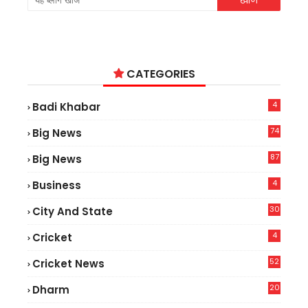
CATEGORIES
4
Badi Khabar
74
Big News
2
87
Big News
9
4
Business
30
City And State
4
Cricket
52
Cricket News
5
20
Dharm