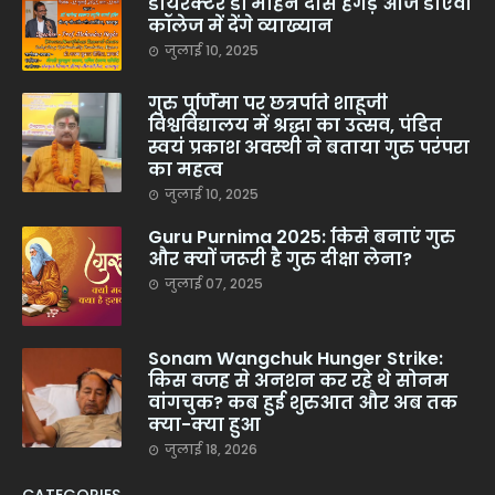
डायरेक्टर डॉ मोहन दास हेगड़े आज डीएवी
कॉलेज में देंगे व्याख्यान
जुलाई 10, 2025
गुरु पूर्णिमा पर छत्रपति शाहूजी
विश्वविद्यालय में श्रद्धा का उत्सव, पंडित
स्वयं प्रकाश अवस्थी ने बताया गुरु परंपरा
का महत्व
जुलाई 10, 2025
Guru Purnima 2025: किसे बनाएं गुरु
और क्यों जरूरी है गुरु दीक्षा लेना?
जुलाई 07, 2025
Sonam Wangchuk Hunger Strike:
किस वजह से अनशन कर रहे थे सोनम
वांगचुक? कब हुई शुरुआत और अब तक
क्या-क्या हुआ
जुलाई 18, 2026