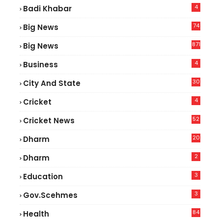
4
Badi Khabar
74
Big News
2
871
Big News
4
Business
30
City And State
4
Cricket
52
Cricket News
2
20
Dharm
2
Dharm
3
Education
3
Gov.scehmes
84
Health