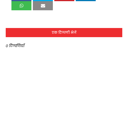
एक टिप्पणी भेजें
0 टिप्पणियाँ