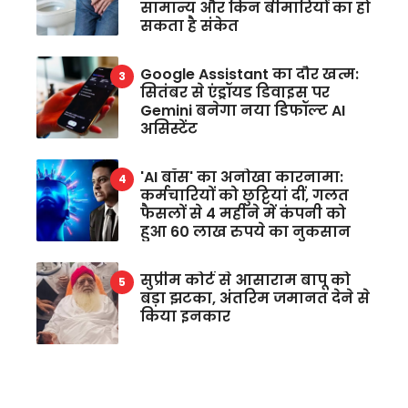
सामान्य और किन बीमारियों का हो
सकता है संकेत
Google Assistant का दौर खत्म:
सितंबर से एंड्रॉयड डिवाइस पर
Gemini बनेगा नया डिफॉल्ट AI
असिस्टेंट
'AI बॉस' का अनोखा कारनामा:
कर्मचारियों को छुट्टियां दीं, गलत
फैसलों से 4 महीने में कंपनी को
हुआ 60 लाख रुपये का नुकसान
सुप्रीम कोर्ट से आसाराम बापू को
बड़ा झटका, अंतरिम जमानत देने से
किया इनकार