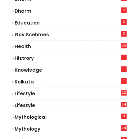
2
Dharm
3
Education
3
Gov.scehmes
85
Health
0
1
Histrory
1
Knowledge
1
Kolkata
22
Lifestyle
9
24
Lifestyle
8
9
Mythological
24
Mythology