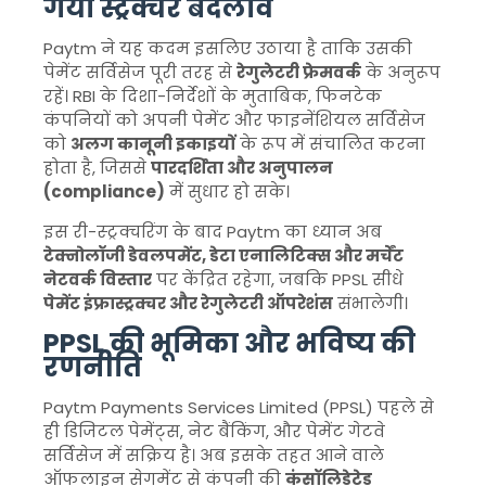
गया स्ट्रक्चर बदलाव
Paytm ने यह कदम इसलिए उठाया है ताकि उसकी
पेमेंट सर्विसेज पूरी तरह से
रेगुलेटरी फ्रेमवर्क
के अनुरूप
रहें। RBI के दिशा-निर्देशों के मुताबिक, फिनटेक
कंपनियों को अपनी पेमेंट और फाइनेंशियल सर्विसेज
को
अलग कानूनी इकाइयों
के रूप में संचालित करना
होता है, जिससे
पारदर्शिता और अनुपालन
(compliance)
में सुधार हो सके।
इस री-स्ट्रक्चरिंग के बाद Paytm का ध्यान अब
टेक्नोलॉजी डेवलपमेंट, डेटा एनालिटिक्स और मर्चेंट
नेटवर्क विस्तार
पर केंद्रित रहेगा, जबकि PPSL सीधे
पेमेंट इंफ्रास्ट्रक्चर और रेगुलेटरी ऑपरेशंस
संभालेगी।
PPSL की भूमिका और भविष्य की
रणनीति
Paytm Payments Services Limited (PPSL) पहले से
ही डिजिटल पेमेंट्स, नेट बैंकिंग, और पेमेंट गेटवे
सर्विसेज में सक्रिय है। अब इसके तहत आने वाले
ऑफलाइन सेगमेंट से कंपनी की
कंसॉलिडेटेड