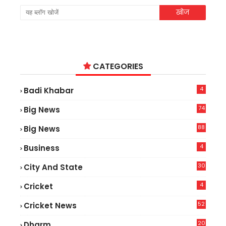
CATEGORIES
4
Badi Khabar
74
Big News
2
88
Big News
6
4
Business
30
City And State
4
Cricket
52
Cricket News
8
20
Dharm