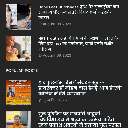
Hand Feet Numbness: हाथ-पैर सुन्न होना कब
सामान्य और कब खतरे की घंटी? जानें इसके
कारण
August 08, 2026
HRT Treatment: मेनोपॉज के लक्षणों में राहत के
लिए बढ़ा HRT का इस्तेमाल, जानें इसके गंभीर
जोखिम
August 08, 2026
POPULAR POSTS
हार्टफुलनेस रिसर्च सेंटर मैसूर के
डायरेक्टर डॉ मोहन दास हेगड़े आज डीएवी
कॉलेज में देंगे व्याख्यान
जुलाई 10, 2025
गुरु पूर्णिमा पर छत्रपति शाहूजी
विश्वविद्यालय में श्रद्धा का उत्सव, पंडित
स्वयं प्रकाश अवस्थी ने बताया गुरु परंपरा