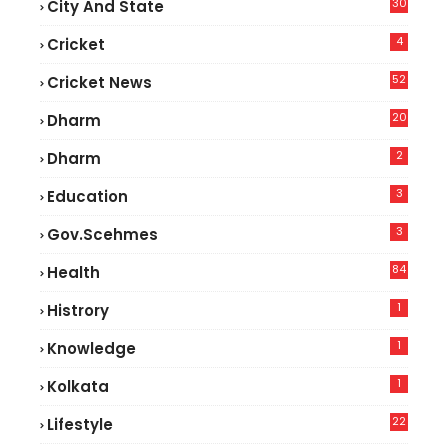
30
City And State
4
Cricket
52
Cricket News
5
20
Dharm
2
Dharm
3
Education
3
Gov.scehmes
84
Health
8
1
Histrory
1
Knowledge
1
Kolkata
22
Lifestyle
9