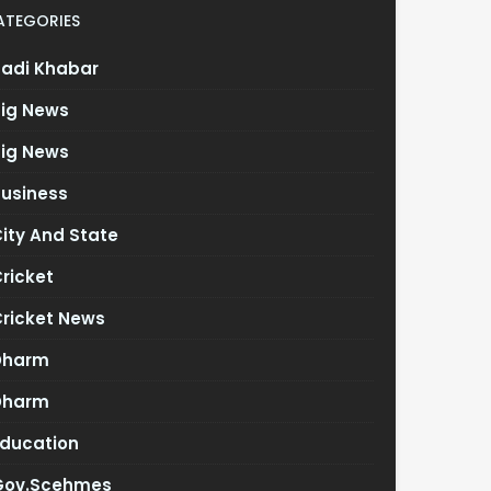
ATEGORIES
Badi Khabar
Big News
Big News
Business
ity And State
ricket
Cricket News
Dharm
Dharm
Education
Gov.scehmes