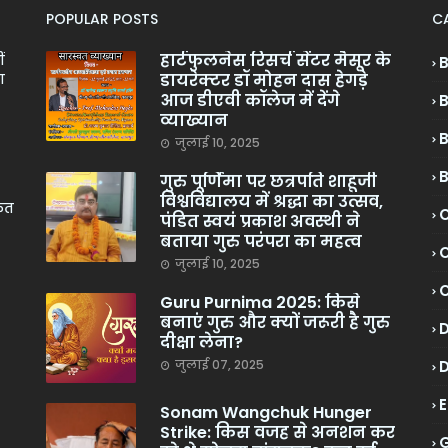
POPULAR POSTS
C
हार्टफुलनेस रिसर्च सेंटर मैसूर के
ं
डायरेक्टर डॉ मोहन दास हेगड़े
ा
आज डीएवी कॉलेज में देंगे
व्याख्यान
जुलाई 10, 2025
गुरु पूर्णिमा पर छत्रपति शाहूजी
विश्वविद्यालय में श्रद्धा का उत्सव,
केत
C
पंडित स्वयं प्रकाश अवस्थी ने
बताया गुरु परंपरा का महत्व
C
जुलाई 10, 2025
Guru Purnima 2025: किसे
बनाएं गुरु और क्यों जरूरी है गुरु
दीक्षा लेना?
जुलाई 07, 2025
Sonam Wangchuk Hunger
Strike: किस वजह से अनशन कर