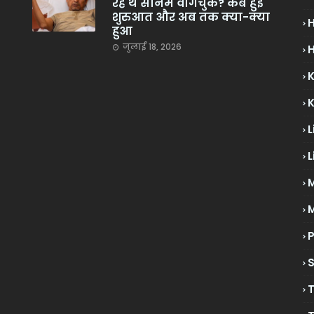
रहे थे सोनम वांगचुक? कब हुई
शुरुआत और अब तक क्या-क्या
हुआ
जुलाई 18, 2026
H
L
L
M
P