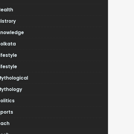
Health
istrory
Knowledge
Kolkata
ifestyle
ifestyle
ythological
Mythology
olitics
Sports
Tach