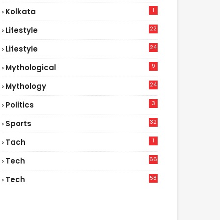
1
Kolkata
22
Lifestyle
9
24
Lifestyle
7
9
Mythological
24
Mythology
3
Politics
32
Sports
1
Tach
66
Tech
9
58
Tech
6