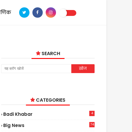
ाणिक
SEARCH
CATEGORIES
4
Badi Khabar
74
Big News
2