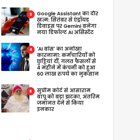
Google Assistant का दौर
खत्म: सितंबर से एंड्रॉयड
डिवाइस पर Gemini बनेगा
नया डिफॉल्ट AI असिस्टेंट
'AI बॉस' का अनोखा
कारनामा: कर्मचारियों को
छुट्टियां दीं, गलत फैसलों से
4 महीने में कंपनी को हुआ
60 लाख रुपये का नुकसान
सुप्रीम कोर्ट से आसाराम
बापू को बड़ा झटका, अंतरिम
जमानत देने से किया
इनकार