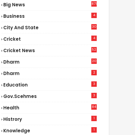
871
Big News
4
Business
30
City And State
4
Cricket
52
Cricket News
2
20
Dharm
2
Dharm
3
Education
3
Gov.scehmes
84
Health
5
1
Histrory
1
Knowledge