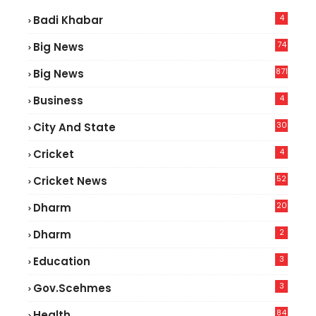
4
Badi Khabar
74
Big News
2
871
Big News
4
Business
30
City And State
4
Cricket
52
Cricket News
2
20
Dharm
2
Dharm
3
Education
3
Gov.scehmes
84
Health