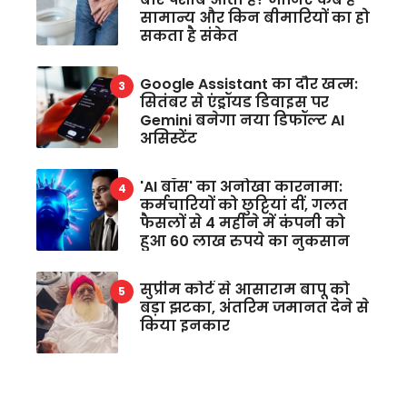
सामान्य और किन बीमारियों का हो
सकता है संकेत
Google Assistant का दौर खत्म:
सितंबर से एंड्रॉयड डिवाइस पर
Gemini बनेगा नया डिफॉल्ट AI
असिस्टेंट
'AI बॉस' का अनोखा कारनामा:
कर्मचारियों को छुट्टियां दीं, गलत
फैसलों से 4 महीने में कंपनी को
हुआ 60 लाख रुपये का नुकसान
सुप्रीम कोर्ट से आसाराम बापू को
बड़ा झटका, अंतरिम जमानत देने से
किया इनकार