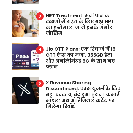
HRT Treatment: मेनोपॉज के
लक्षणों में राहत के लिए बढ़ा HRT
का इस्तेमाल, जानें इसके गंभीर
जोखिम
Jio OTT Plans: एक रिचार्ज में 15
OTT ऐप्स का मजा, 365GB डेटा
और अनलिमिटेड 5G के साथ नए
प्लान
X Revenue Sharing
Discontinued: एक्स यूजर्स के लिए
बड़ा बदलाव, बंद हुआ पुराना कमाई
मॉडल; अब ओरिजिनल कंटेंट पर
मिलेगा रिवॉर्ड