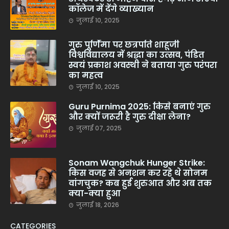
कॉलेज में देंगे व्याख्यान
जुलाई 10, 2025
गुरु पूर्णिमा पर छत्रपति शाहूजी
विश्वविद्यालय में श्रद्धा का उत्सव, पंडित
स्वयं प्रकाश अवस्थी ने बताया गुरु परंपरा
का महत्व
जुलाई 10, 2025
Guru Purnima 2025: किसे बनाएं गुरु
और क्यों जरूरी है गुरु दीक्षा लेना?
जुलाई 07, 2025
Sonam Wangchuk Hunger Strike:
किस वजह से अनशन कर रहे थे सोनम
वांगचुक? कब हुई शुरुआत और अब तक
क्या-क्या हुआ
जुलाई 18, 2026
CATEGORIES