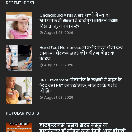
RECENT-POST
Chandipura Virus Alert: बच्चों में ज्यादा
खतरनाक हो सकता है चांदीपुरा वायरस, लक्षण
दिखें तो तुरंत क्या करें?
August 08, 2026
Hand Feet Numbness: हाथ-पैर सुन्न होना कब
सामान्य और कब खतरे की घंटी? जानें इसके
कारण
August 08, 2026
HRT Treatment: मेनोपॉज के लक्षणों में राहत के
लिए बढ़ा HRT का इस्तेमाल, जानें इसके गंभीर
जोखिम
August 08, 2026
POPULAR POSTS
हार्टफुलनेस रिसर्च सेंटर मैसूर के
डायरेक्टर डॉ मोहन दास हेगड़े आज डीएवी