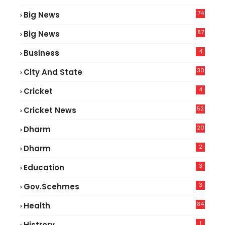
74
Big News
2
87
Big News
9
4
Business
30
City And State
4
Cricket
52
Cricket News
5
20
Dharm
2
Dharm
3
Education
3
Gov.scehmes
84
Health
8
1
Histrory