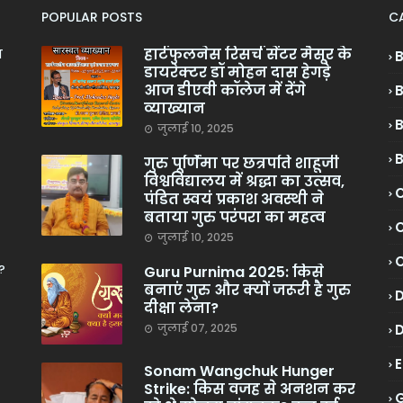
POPULAR POSTS
C
हार्टफुलनेस रिसर्च सेंटर मैसूर के
ा
डायरेक्टर डॉ मोहन दास हेगड़े
आज डीएवी कॉलेज में देंगे
व्याख्यान
जुलाई 10, 2025
गुरु पूर्णिमा पर छत्रपति शाहूजी
विश्वविद्यालय में श्रद्धा का उत्सव,
C
पंडित स्वयं प्रकाश अवस्थी ने
बताया गुरु परंपरा का महत्व
C
जुलाई 10, 2025
?
Guru Purnima 2025: किसे
बनाएं गुरु और क्यों जरूरी है गुरु
दीक्षा लेना?
जुलाई 07, 2025
Sonam Wangchuk Hunger
Strike: किस वजह से अनशन कर