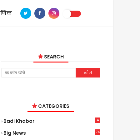
ाणिक
SEARCH
CATEGORIES
4
Badi Khabar
74
Big News
2