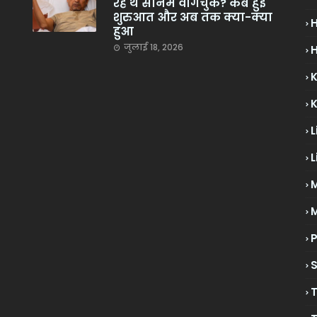
रहे थे सोनम वांगचुक? कब हुई
शुरुआत और अब तक क्या-क्या
हुआ
जुलाई 18, 2026
H
L
L
M
P