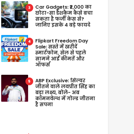
Car Gadgets: ₹2,000 का
छोटा-सा डैशकैम कैसे बचा
सकता है फर्जी केस से?
जानिए इसके 4 बड़े फायदे
Flipkart Freedom Day
Sale: सस्ते में खरीदें
स्मार्टफोन, सेल से पहले
सामने आईं कीमतें और
ऑफर्स
ABP Exclusive: सिल्वर
जीतने वाले लवप्रीत सिंह का
बड़ा लक्ष्य, बोले- अब
कॉमनवेल्थ में गोल्ड जीतना
है सपना