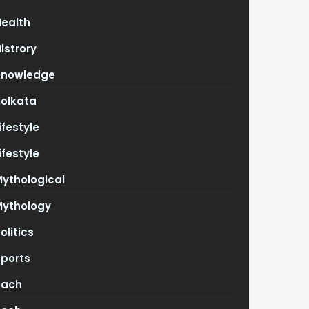
Health
istrory
Knowledge
Kolkata
ifestyle
ifestyle
ythological
Mythology
olitics
Sports
Tach