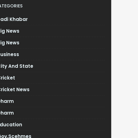
ATEGORIES
Badi Khabar
Big News
Big News
Business
ity And State
ricket
Cricket News
Dharm
Dharm
Education
Gov.scehmes