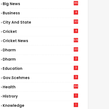
86
Big News
4
4
Business
30
City And State
4
Cricket
519
Cricket News
20
Dharm
2
Dharm
3
Education
3
Gov.scehmes
84
Health
3
1
Histrory
1
Knowledge