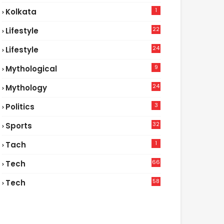
1
Kolkata
22
Lifestyle
9
24
Lifestyle
7
9
Mythological
24
Mythology
3
Politics
32
Sports
1
Tach
66
Tech
9
58
Tech
4