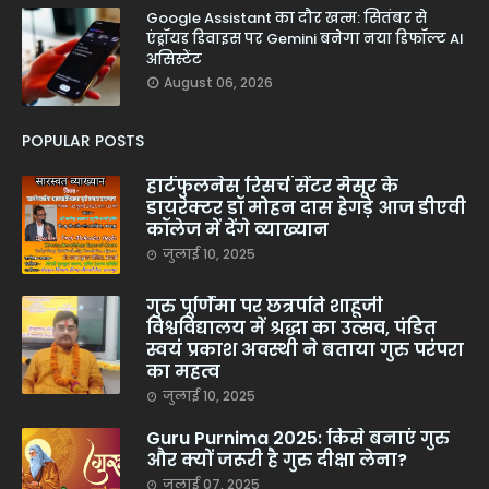
Google Assistant का दौर खत्म: सितंबर से
एंड्रॉयड डिवाइस पर Gemini बनेगा नया डिफॉल्ट AI
असिस्टेंट
August 06, 2026
POPULAR POSTS
हार्टफुलनेस रिसर्च सेंटर मैसूर के
डायरेक्टर डॉ मोहन दास हेगड़े आज डीएवी
कॉलेज में देंगे व्याख्यान
जुलाई 10, 2025
गुरु पूर्णिमा पर छत्रपति शाहूजी
विश्वविद्यालय में श्रद्धा का उत्सव, पंडित
स्वयं प्रकाश अवस्थी ने बताया गुरु परंपरा
का महत्व
जुलाई 10, 2025
Guru Purnima 2025: किसे बनाएं गुरु
और क्यों जरूरी है गुरु दीक्षा लेना?
जुलाई 07, 2025