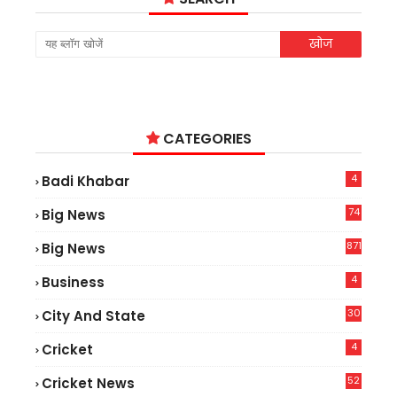
CATEGORIES
4
Badi Khabar
74
Big News
2
871
Big News
4
Business
30
City And State
4
Cricket
52
Cricket News
2