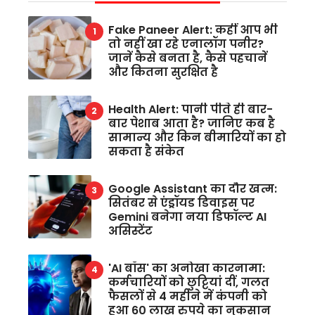
Fake Paneer Alert: कहीं आप भी
तो नहीं खा रहे एनालॉग पनीर?
जानें कैसे बनता है, कैसे पहचानें
और कितना सुरक्षित है
Health Alert: पानी पीते ही बार-
बार पेशाब आता है? जानिए कब है
सामान्य और किन बीमारियों का हो
सकता है संकेत
Google Assistant का दौर खत्म:
सितंबर से एंड्रॉयड डिवाइस पर
Gemini बनेगा नया डिफॉल्ट AI
असिस्टेंट
'AI बॉस' का अनोखा कारनामा:
कर्मचारियों को छुट्टियां दीं, गलत
फैसलों से 4 महीने में कंपनी को
हुआ 60 लाख रुपये का नुकसान