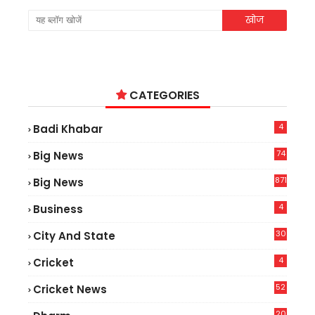
CATEGORIES
4
Badi Khabar
74
Big News
2
871
Big News
4
Business
30
City And State
4
Cricket
52
Cricket News
2
20