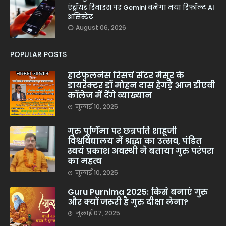
एंड्रॉयड डिवाइस पर Gemini बनेगा नया डिफॉल्ट AI
असिस्टेंट
August 06, 2026
POPULAR POSTS
हार्टफुलनेस रिसर्च सेंटर मैसूर के
डायरेक्टर डॉ मोहन दास हेगड़े आज डीएवी
कॉलेज में देंगे व्याख्यान
जुलाई 10, 2025
गुरु पूर्णिमा पर छत्रपति शाहूजी
विश्वविद्यालय में श्रद्धा का उत्सव, पंडित
स्वयं प्रकाश अवस्थी ने बताया गुरु परंपरा
का महत्व
जुलाई 10, 2025
Guru Purnima 2025: किसे बनाएं गुरु
और क्यों जरूरी है गुरु दीक्षा लेना?
जुलाई 07, 2025