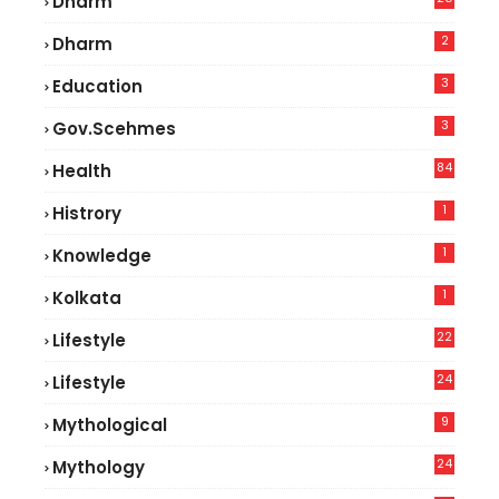
Dharm
2
Dharm
3
Education
3
Gov.scehmes
84
Health
5
1
Histrory
1
Knowledge
1
Kolkata
22
Lifestyle
9
24
Lifestyle
7
9
Mythological
24
Mythology