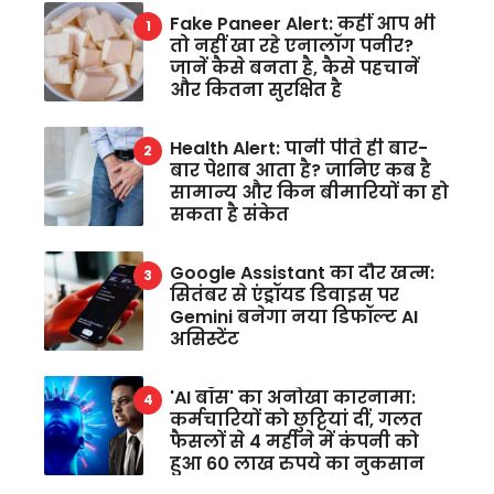
Fake Paneer Alert: कहीं आप भी
तो नहीं खा रहे एनालॉग पनीर?
जानें कैसे बनता है, कैसे पहचानें
और कितना सुरक्षित है
Health Alert: पानी पीते ही बार-
बार पेशाब आता है? जानिए कब है
सामान्य और किन बीमारियों का हो
सकता है संकेत
Google Assistant का दौर खत्म:
सितंबर से एंड्रॉयड डिवाइस पर
Gemini बनेगा नया डिफॉल्ट AI
असिस्टेंट
'AI बॉस' का अनोखा कारनामा:
कर्मचारियों को छुट्टियां दीं, गलत
फैसलों से 4 महीने में कंपनी को
हुआ 60 लाख रुपये का नुकसान