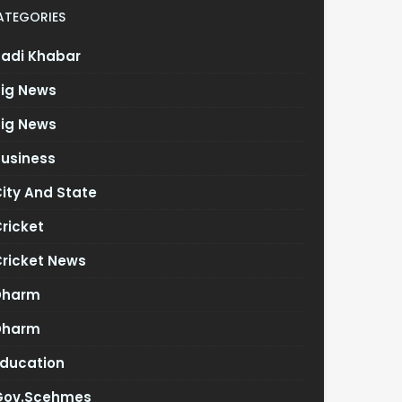
ATEGORIES
Badi Khabar
Big News
Big News
Business
ity And State
ricket
Cricket News
Dharm
Dharm
Education
Gov.scehmes