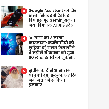
Google Assistant का दौर
खत्म: सितंबर से एंड्रॉयड
डिवाइस पर Gemini बनेगा
नया डिफॉल्ट AI असिस्टेंट
'AI बॉस' का अनोखा
कारनामा: कर्मचारियों को
छुट्टियां दीं, गलत फैसलों से
4 महीने में कंपनी को हुआ
60 लाख रुपये का नुकसान
सुप्रीम कोर्ट से आसाराम
बापू को बड़ा झटका, अंतरिम
जमानत देने से किया
इनकार