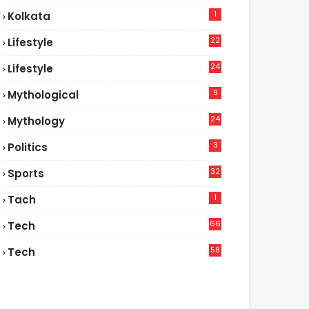
1
Kolkata
22
Lifestyle
9
24
Lifestyle
7
9
Mythological
24
Mythology
3
Politics
32
Sports
1
Tach
66
Tech
9
58
Tech
6