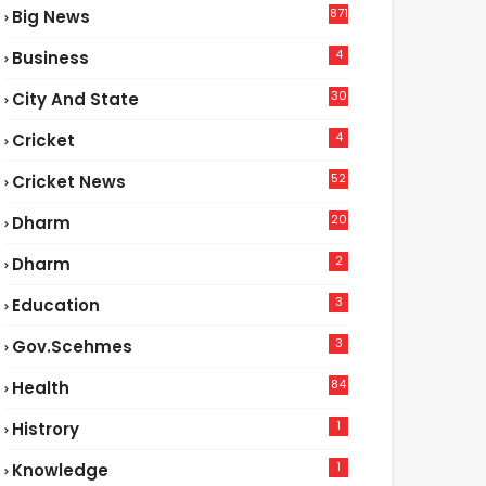
871
Big News
4
Business
30
City And State
4
Cricket
52
Cricket News
2
20
Dharm
2
Dharm
3
Education
3
Gov.scehmes
84
Health
5
1
Histrory
1
Knowledge