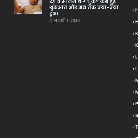
रहे थे सोनम वांगचुक? कब हुई
शुरुआत और अब तक क्या-क्या
हुआ
जुलाई 18, 2026
H
L
L
M
P