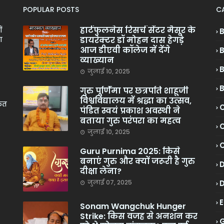
POPULAR POSTS
C
हार्टफुलनेस रिसर्च सेंटर मैसूर के
ं
डायरेक्टर डॉ मोहन दास हेगड़े
ा
आज डीएवी कॉलेज में देंगे
व्याख्यान
जुलाई 10, 2025
गुरु पूर्णिमा पर छत्रपति शाहूजी
विश्वविद्यालय में श्रद्धा का उत्सव,
केत
C
पंडित स्वयं प्रकाश अवस्थी ने
बताया गुरु परंपरा का महत्व
C
जुलाई 10, 2025
Guru Purnima 2025: किसे
बनाएं गुरु और क्यों जरूरी है गुरु
दीक्षा लेना?
जुलाई 07, 2025
Sonam Wangchuk Hunger
Strike: किस वजह से अनशन कर