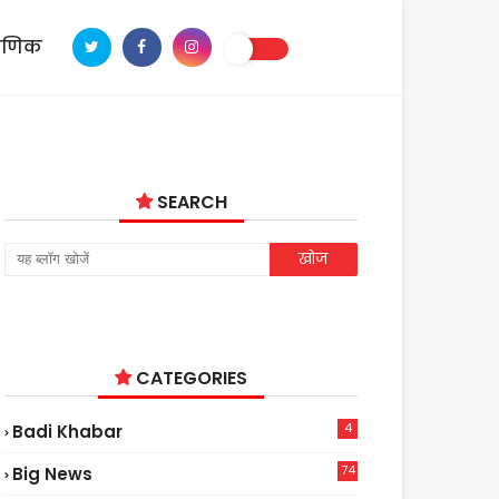
ाणिक
SEARCH
CATEGORIES
4
Badi Khabar
74
Big News
2