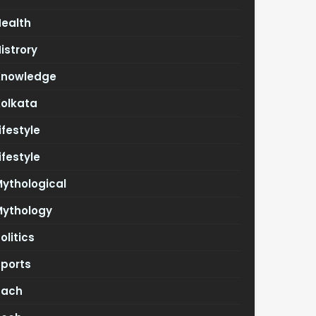
Health
istrory
Knowledge
Kolkata
ifestyle
ifestyle
ythological
Mythology
olitics
Sports
Tach