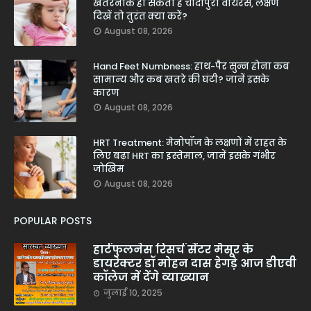
खतरनाक हो सकता है चांदीपुरा वायरस, लक्षण
दिखें तो तुरंत क्या करें?
August 08, 2026
Hand Feet Numbness: हाथ-पैर सुन्न होना कब
सामान्य और कब खतरे की घंटी? जानें इसके
कारण
August 08, 2026
HRT Treatment: मेनोपॉज के लक्षणों में राहत के
लिए बढ़ा HRT का इस्तेमाल, जानें इसके गंभीर
जोखिम
August 08, 2026
POPULAR POSTS
हार्टफुलनेस रिसर्च सेंटर मैसूर के
डायरेक्टर डॉ मोहन दास हेगड़े आज डीएवी
कॉलेज में देंगे व्याख्यान
जुलाई 10, 2025