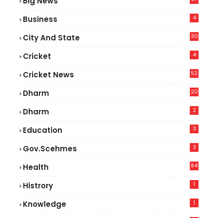
Big News
9
4
Business
30
City And State
4
Cricket
52
Cricket News
5
20
Dharm
2
Dharm
3
Education
3
Gov.scehmes
84
Health
8
1
Histrory
1
Knowledge