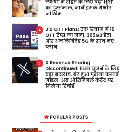
लक्षणों में राहत के लिए बढ़ा HRT
का इस्तेमाल, जानें इसके गंभीर
जोखिम
Jio OTT Plans: एक रिचार्ज में 15
OTT ऐप्स का मजा, 365GB डेटा
और अनलिमिटेड 5G के साथ नए
प्लान
X Revenue Sharing
Discontinued: एक्स यूजर्स के लिए
बड़ा बदलाव, बंद हुआ पुराना कमाई
मॉडल; अब ओरिजिनल कंटेंट पर
मिलेगा रिवॉर्ड
POPULAR POSTS