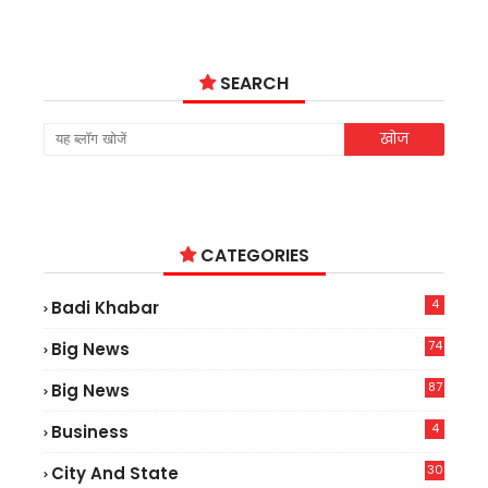
SEARCH
CATEGORIES
4
Badi Khabar
74
Big News
2
87
Big News
9
4
Business
30
City And State