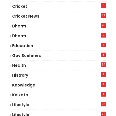
4
Cricket
52
Cricket News
5
20
Dharm
2
Dharm
3
Education
3
Gov.scehmes
84
Health
8
1
Histrory
1
Knowledge
1
Kolkata
22
Lifestyle
9
24
Lifestyle