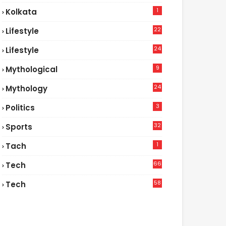
1
Kolkata
22
Lifestyle
9
24
Lifestyle
7
9
Mythological
24
Mythology
3
Politics
32
Sports
1
Tach
66
Tech
9
58
Tech
4