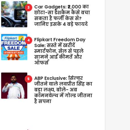
Car Gadgets: ₹2,000 का
छोटा-सा डैशकैम कैसे बचा
सकता है फर्जी केस से?
जानिए इसके 4 बड़े फायदे
Flipkart Freedom Day
Sale: सस्ते में खरीदें
स्मार्टफोन, सेल से पहले
सामने आईं कीमतें और
ऑफर्स
ABP Exclusive: सिल्वर
जीतने वाले लवप्रीत सिंह का
बड़ा लक्ष्य, बोले- अब
कॉमनवेल्थ में गोल्ड जीतना
है सपना