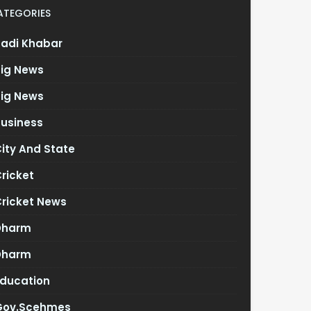
ATEGORIES
Badi Khabar
Big News
Big News
Business
ity And State
ricket
Cricket News
Dharm
Dharm
Education
Gov.scehmes