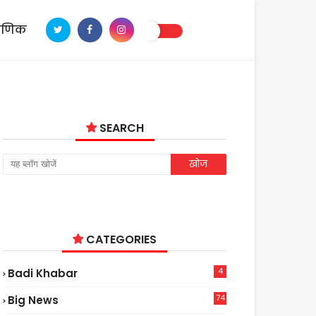
ाणिक
SEARCH
CATEGORIES
4
Badi Khabar
74
Big News
2