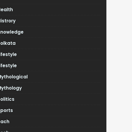
Health
istrory
Knowledge
Kolkata
ifestyle
ifestyle
ythological
Mythology
olitics
Sports
Tach