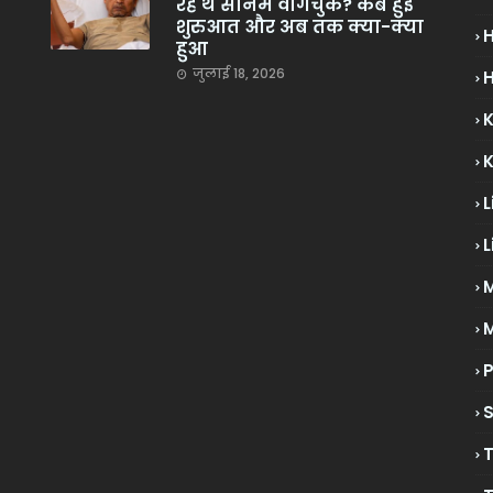
रहे थे सोनम वांगचुक? कब हुई
शुरुआत और अब तक क्या-क्या
हुआ
जुलाई 18, 2026
H
L
L
M
P