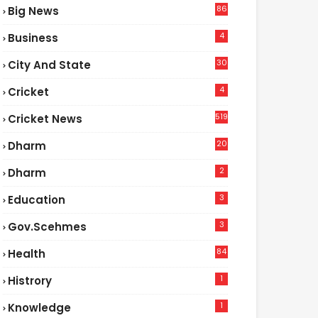
86
Big News
4
4
Business
30
City And State
4
Cricket
519
Cricket News
20
Dharm
2
Dharm
3
Education
3
Gov.scehmes
84
Health
3
1
Histrory
1
Knowledge