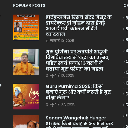
POPULAR POSTS
C
हार्टफुलनेस रिसर्च सेंटर मैसूर के
ा
डायरेक्टर डॉ मोहन दास हेगड़े
आज डीएवी कॉलेज में देंगे
व्याख्यान
जुलाई 10, 2025
गुरु पूर्णिमा पर छत्रपति शाहूजी
विश्वविद्यालय में श्रद्धा का उत्सव,
C
पंडित स्वयं प्रकाश अवस्थी ने
बताया गुरु परंपरा का महत्व
C
जुलाई 10, 2025
?
Guru Purnima 2025: किसे
बनाएं गुरु और क्यों जरूरी है गुरु
दीक्षा लेना?
जुलाई 07, 2025
Sonam Wangchuk Hunger
Strike: किस वजह से अनशन कर