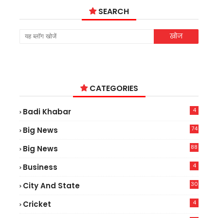
SEARCH
CATEGORIES
4
Badi Khabar
74
Big News
2
88
Big News
6
4
Business
30
City And State
4
Cricket