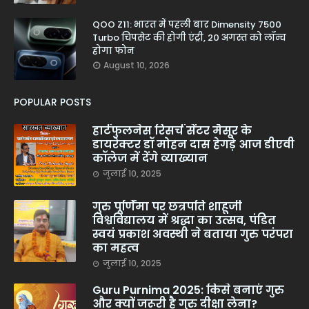
QOO Z11: भारत में पहली बार Dimensity 7500
Turbo चिपसेट की होगी एंट्री, 20 अगस्त को लॉन्च
होगा फोन
August 10, 2026
POPULAR POSTS
हार्टफुलनेस रिसर्च सेंटर मैसूर के
डायरेक्टर डॉ मोहन दास हेगड़े आज डीएवी
कॉलेज में देंगे व्याख्यान
जुलाई 10, 2025
गुरु पूर्णिमा पर छत्रपति शाहूजी
विश्वविद्यालय में श्रद्धा का उत्सव, पंडित
स्वयं प्रकाश अवस्थी ने बताया गुरु परंपरा
का महत्व
जुलाई 10, 2025
Guru Purnima 2025: किसे बनाएं गुरु
और क्यों जरूरी है गुरु दीक्षा लेना?