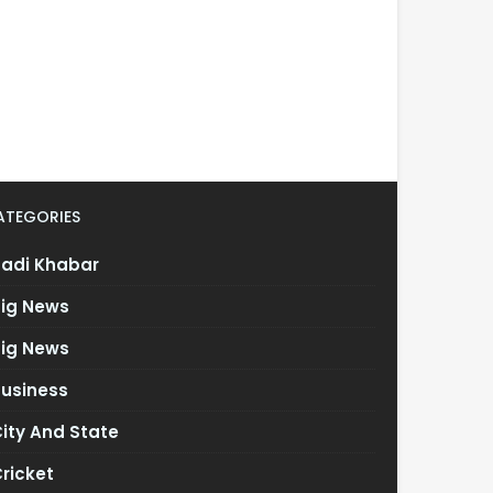
ATEGORIES
Badi Khabar
Big News
Big News
Business
ity And State
ricket