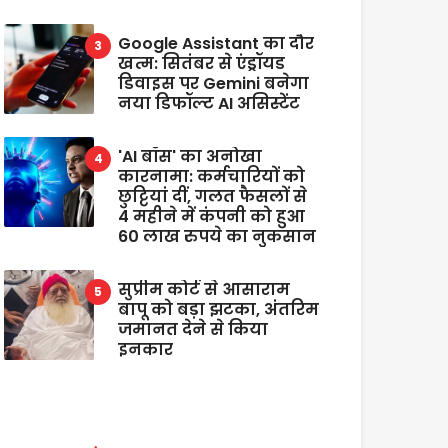
Google Assistant का दौर
खत्म: सितंबर से एंड्रॉयड
डिवाइस पर Gemini बनेगा
नया डिफॉल्ट AI असिस्टेंट
'AI बॉस' का अनोखा
कारनामा: कर्मचारियों को
छुट्टियां दीं, गलत फैसलों से
4 महीने में कंपनी को हुआ
60 लाख रुपये का नुकसान
सुप्रीम कोर्ट से आसाराम
बापू को बड़ा झटका, अंतरिम
जमानत देने से किया
इनकार