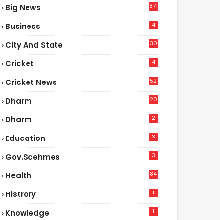
871
Big News
4
Business
30
City And State
4
Cricket
52
Cricket News
2
20
Dharm
2
Dharm
3
Education
3
Gov.scehmes
84
Health
5
1
Histrory
1
Knowledge