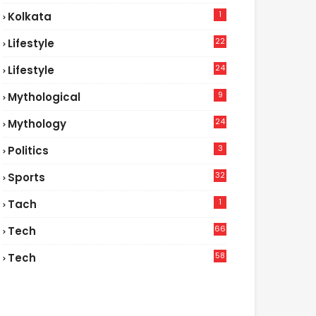
1
Kolkata
22
Lifestyle
9
24
Lifestyle
7
9
Mythological
24
Mythology
3
Politics
32
Sports
1
Tach
66
Tech
9
58
Tech
6