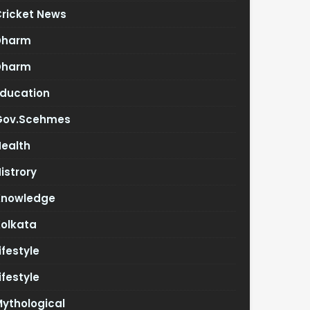
Cricket News
Dharm
Dharm
Education
Gov.scehmes
Health
istrory
Knowledge
Kolkata
ifestyle
ifestyle
ythological