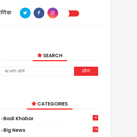
ाणिक
SEARCH
CATEGORIES
4
Badi Khabar
74
Big News
2