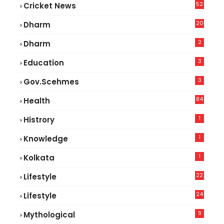
52
Cricket News
5
20
Dharm
2
Dharm
3
Education
3
Gov.scehmes
84
Health
8
1
Histrory
1
Knowledge
1
Kolkata
22
Lifestyle
9
24
Lifestyle
7
9
Mythological