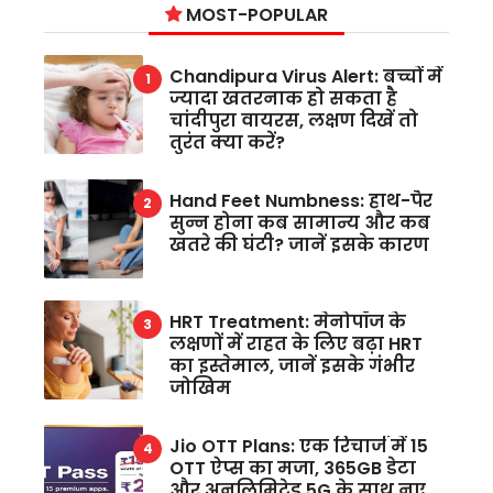
MOST-POPULAR
Chandipura Virus Alert: बच्चों में
ज्यादा खतरनाक हो सकता है
चांदीपुरा वायरस, लक्षण दिखें तो
तुरंत क्या करें?
Hand Feet Numbness: हाथ-पैर
सुन्न होना कब सामान्य और कब
खतरे की घंटी? जानें इसके कारण
HRT Treatment: मेनोपॉज के
लक्षणों में राहत के लिए बढ़ा HRT
का इस्तेमाल, जानें इसके गंभीर
जोखिम
Jio OTT Plans: एक रिचार्ज में 15
OTT ऐप्स का मजा, 365GB डेटा
और अनलिमिटेड 5G के साथ नए