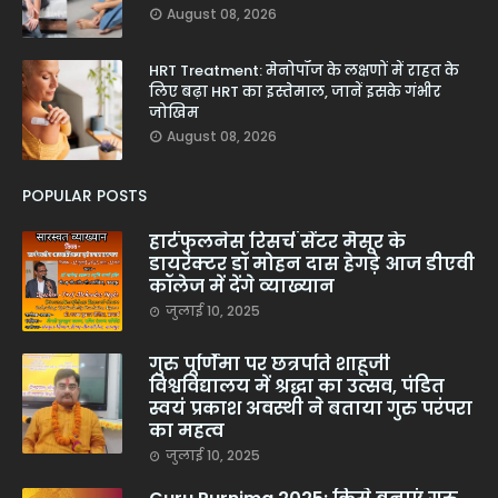
August 08, 2026
HRT Treatment: मेनोपॉज के लक्षणों में राहत के
लिए बढ़ा HRT का इस्तेमाल, जानें इसके गंभीर
जोखिम
August 08, 2026
POPULAR POSTS
हार्टफुलनेस रिसर्च सेंटर मैसूर के
डायरेक्टर डॉ मोहन दास हेगड़े आज डीएवी
कॉलेज में देंगे व्याख्यान
जुलाई 10, 2025
गुरु पूर्णिमा पर छत्रपति शाहूजी
विश्वविद्यालय में श्रद्धा का उत्सव, पंडित
स्वयं प्रकाश अवस्थी ने बताया गुरु परंपरा
का महत्व
जुलाई 10, 2025