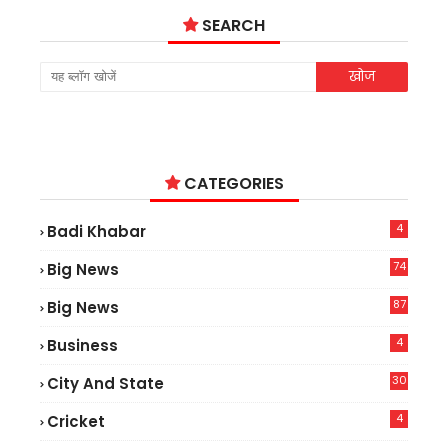
SEARCH
CATEGORIES
4
Badi Khabar
74
Big News
2
87
Big News
9
4
Business
30
City And State
4
Cricket