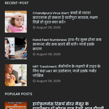
RECENT-POST
Chandipura Virus Alert: बच्चों में ज्यादा
खतरनाक हो सकता है चांदीपुरा वायरस, लक्षण
दिखें तो तुरंत क्या करें?
August 08, 2026
Hand Feet Numbness: हाथ-पैर सुन्न होना कब
सामान्य और कब खतरे की घंटी? जानें इसके
कारण
August 08, 2026
HRT Treatment: मेनोपॉज के लक्षणों में राहत के
लिए बढ़ा HRT का इस्तेमाल, जानें इसके गंभीर
जोखिम
August 08, 2026
POPULAR POSTS
हार्टफुलनेस रिसर्च सेंटर मैसूर के
डायरेक्टर डॉ मोहन दास हेगड़े आज डीएवी