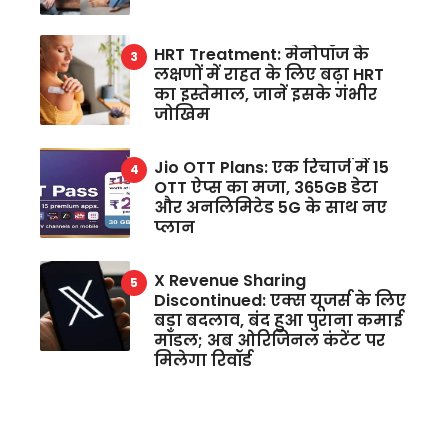
HRT Treatment: मेनोपॉज के
लक्षणों में राहत के लिए बढ़ा HRT
का इस्तेमाल, जानें इसके गंभीर
जोखिम
Jio OTT Plans: एक रिचार्ज में 15
OTT ऐप्स का मजा, 365GB डेटा
और अनलिमिटेड 5G के साथ नए
प्लान
X Revenue Sharing
Discontinued: एक्स यूजर्स के लिए
बड़ा बदलाव, बंद हुआ पुराना कमाई
मॉडल; अब ओरिजिनल कंटेंट पर
मिलेगा रिवॉर्ड