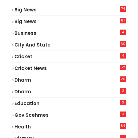
74
Big News
2
87
Big News
9
4
Business
30
City And State
4
Cricket
52
Cricket News
5
20
Dharm
2
Dharm
3
Education
3
Gov.scehmes
84
Health
8
1