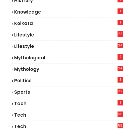
Histrory
1
Knowledge
1
Kolkata
22
Lifestyle
9
24
Lifestyle
7
9
Mythological
24
Mythology
3
Politics
32
Sports
1
Tach
66
Tech
9
58
Tech
9