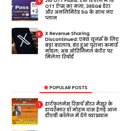
Jio OTT Plans: एक रिचार्ज में 15
OTT ऐप्स का मजा, 365GB डेटा
और अनलिमिटेड 5G के साथ नए
प्लान
X Revenue Sharing
Discontinued: एक्स यूजर्स के लिए
बड़ा बदलाव, बंद हुआ पुराना कमाई
मॉडल; अब ओरिजिनल कंटेंट पर
मिलेगा रिवॉर्ड
POPULAR POSTS
हार्टफुलनेस रिसर्च सेंटर मैसूर के
डायरेक्टर डॉ मोहन दास हेगड़े आज
डीएवी कॉलेज में देंगे व्याख्यान