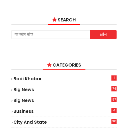
SEARCH
CATEGORIES
4
Badi Khabar
74
Big News
2
87
Big News
9
4
Business
30
City And State