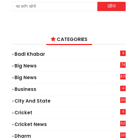
CATEGORIES
4
Badi Khabar
74
Big News
2
871
Big News
4
Business
30
City And State
4
Cricket
52
Cricket News
2
20
Dharm