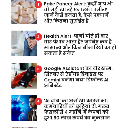
Fake Paneer Alert: कहीं आप भी
तो नहीं खा रहे एनालॉग पनीर?
जानें कैसे बनता है, कैसे पहचानें
और कितना सुरक्षित है
Health Alert: पानी पीते ही बार-
बार पेशाब आता है? जानिए कब है
सामान्य और किन बीमारियों का हो
सकता है संकेत
Google Assistant का दौर खत्म:
सितंबर से एंड्रॉयड डिवाइस पर
Gemini बनेगा नया डिफॉल्ट AI
असिस्टेंट
'AI बॉस' का अनोखा कारनामा:
कर्मचारियों को छुट्टियां दीं, गलत
फैसलों से 4 महीने में कंपनी को
हुआ 60 लाख रुपये का नुकसान