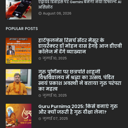
एंड्रॉयड डिवाइस पर Gemini बनेगा नया डिफॉल्ट AI
असिस्टेंट
August 06, 2026
POPULAR POSTS
हार्टफुलनेस रिसर्च सेंटर मैसूर के
डायरेक्टर डॉ मोहन दास हेगड़े आज डीएवी
कॉलेज में देंगे व्याख्यान
जुलाई 10, 2025
गुरु पूर्णिमा पर छत्रपति शाहूजी
विश्वविद्यालय में श्रद्धा का उत्सव, पंडित
स्वयं प्रकाश अवस्थी ने बताया गुरु परंपरा
का महत्व
जुलाई 10, 2025
Guru Purnima 2025: किसे बनाएं गुरु
और क्यों जरूरी है गुरु दीक्षा लेना?
जुलाई 07, 2025