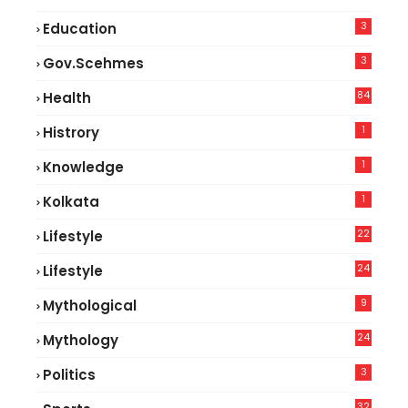
3
Education
3
Gov.scehmes
84
Health
5
1
Histrory
1
Knowledge
1
Kolkata
22
Lifestyle
9
24
Lifestyle
7
9
Mythological
24
Mythology
3
Politics
32