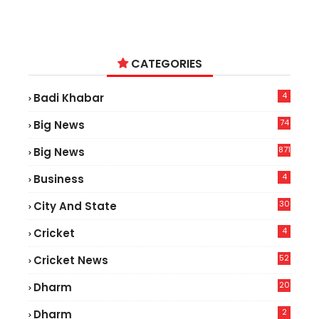
CATEGORIES
4
Badi Khabar
74
Big News
2
871
Big News
4
Business
30
City And State
4
Cricket
52
Cricket News
2
20
Dharm
2
Dharm