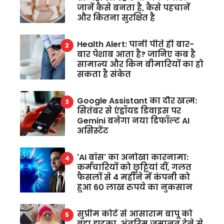
जानें कैसे बनता है, कैसे पहचानें
और कितना सुरक्षित है
Health Alert: पानी पीते ही बार-
बार पेशाब आता है? जानिए कब है
सामान्य और किन बीमारियों का हो
सकता है संकेत
Google Assistant का दौर खत्म:
सितंबर से एंड्रॉयड डिवाइस पर
Gemini बनेगा नया डिफॉल्ट AI
असिस्टेंट
'AI बॉस' का अनोखा कारनामा:
कर्मचारियों को छुट्टियां दीं, गलत
फैसलों से 4 महीने में कंपनी को
हुआ 60 लाख रुपये का नुकसान
सुप्रीम कोर्ट से आसाराम बापू को
बड़ा झटका, अंतरिम जमानत देने से