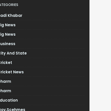
ATEGORIES
Badi Khabar
Big News
Big News
Business
ity And State
ricket
Cricket News
Dharm
Dharm
Education
Gov.scehmes