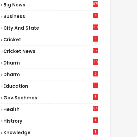
871
Big News
4
Business
30
City And State
4
Cricket
52
Cricket News
2
20
Dharm
2
Dharm
3
Education
3
Gov.scehmes
84
Health
5
1
Histrory
1
Knowledge