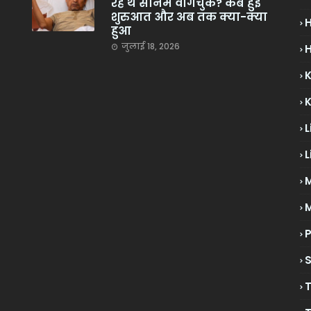
रहे थे सोनम वांगचुक? कब हुई
शुरुआत और अब तक क्या-क्या
हुआ
जुलाई 18, 2026
H
L
L
M
P