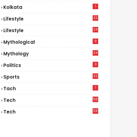
1
Kolkata
22
Lifestyle
9
24
Lifestyle
7
9
Mythological
24
Mythology
3
Politics
32
Sports
1
Tach
66
Tech
9
58
Tech
6