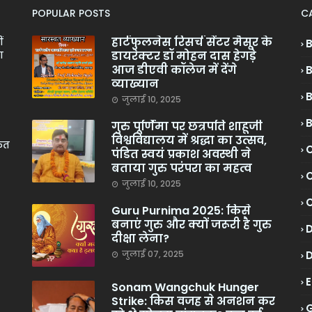
POPULAR POSTS
C
हार्टफुलनेस रिसर्च सेंटर मैसूर के
ं
डायरेक्टर डॉ मोहन दास हेगड़े
ा
आज डीएवी कॉलेज में देंगे
व्याख्यान
जुलाई 10, 2025
गुरु पूर्णिमा पर छत्रपति शाहूजी
विश्वविद्यालय में श्रद्धा का उत्सव,
केत
C
पंडित स्वयं प्रकाश अवस्थी ने
बताया गुरु परंपरा का महत्व
C
जुलाई 10, 2025
Guru Purnima 2025: किसे
बनाएं गुरु और क्यों जरूरी है गुरु
दीक्षा लेना?
जुलाई 07, 2025
Sonam Wangchuk Hunger
Strike: किस वजह से अनशन कर