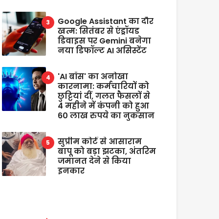
Google Assistant का दौर
खत्म: सितंबर से एंड्रॉयड
डिवाइस पर Gemini बनेगा
नया डिफॉल्ट AI असिस्टेंट
'AI बॉस' का अनोखा
कारनामा: कर्मचारियों को
छुट्टियां दीं, गलत फैसलों से
4 महीने में कंपनी को हुआ
60 लाख रुपये का नुकसान
सुप्रीम कोर्ट से आसाराम
बापू को बड़ा झटका, अंतरिम
जमानत देने से किया
इनकार