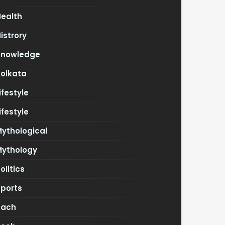
Health
istrory
Knowledge
Kolkata
ifestyle
ifestyle
ythological
Mythology
olitics
Sports
Tach