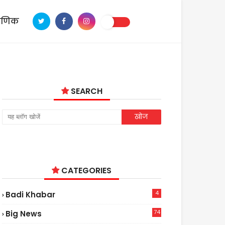
ाणिक
SEARCH
CATEGORIES
4
Badi Khabar
74
Big News
2