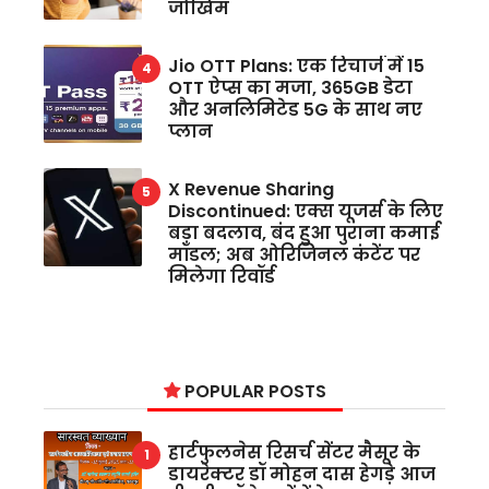
जोखिम
Jio OTT Plans: एक रिचार्ज में 15
OTT ऐप्स का मजा, 365GB डेटा
और अनलिमिटेड 5G के साथ नए
प्लान
X Revenue Sharing
Discontinued: एक्स यूजर्स के लिए
बड़ा बदलाव, बंद हुआ पुराना कमाई
मॉडल; अब ओरिजिनल कंटेंट पर
मिलेगा रिवॉर्ड
POPULAR POSTS
हार्टफुलनेस रिसर्च सेंटर मैसूर के
डायरेक्टर डॉ मोहन दास हेगड़े आज