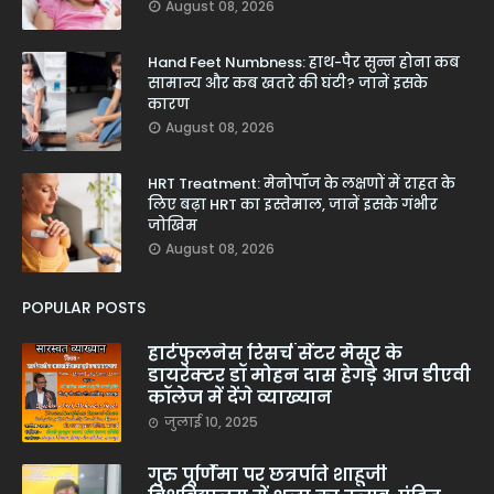
August 08, 2026
Hand Feet Numbness: हाथ-पैर सुन्न होना कब
सामान्य और कब खतरे की घंटी? जानें इसके
कारण
August 08, 2026
HRT Treatment: मेनोपॉज के लक्षणों में राहत के
लिए बढ़ा HRT का इस्तेमाल, जानें इसके गंभीर
जोखिम
August 08, 2026
POPULAR POSTS
हार्टफुलनेस रिसर्च सेंटर मैसूर के
डायरेक्टर डॉ मोहन दास हेगड़े आज डीएवी
कॉलेज में देंगे व्याख्यान
जुलाई 10, 2025
गुरु पूर्णिमा पर छत्रपति शाहूजी