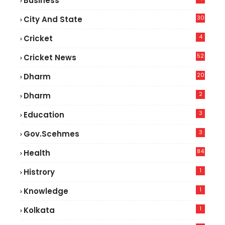
Business
30
City And State
4
Cricket
52
Cricket News
5
20
Dharm
2
Dharm
3
Education
3
Gov.scehmes
84
Health
8
1
Histrory
1
Knowledge
1
Kolkata