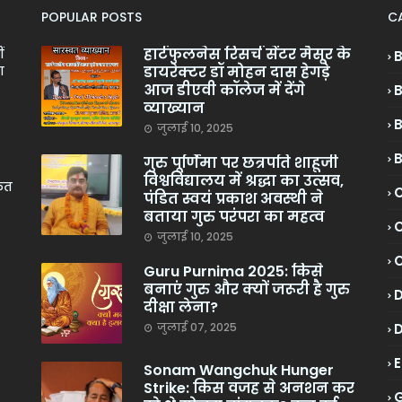
POPULAR POSTS
C
हार्टफुलनेस रिसर्च सेंटर मैसूर के
ं
डायरेक्टर डॉ मोहन दास हेगड़े
ा
आज डीएवी कॉलेज में देंगे
व्याख्यान
जुलाई 10, 2025
गुरु पूर्णिमा पर छत्रपति शाहूजी
विश्वविद्यालय में श्रद्धा का उत्सव,
केत
C
पंडित स्वयं प्रकाश अवस्थी ने
बताया गुरु परंपरा का महत्व
C
जुलाई 10, 2025
Guru Purnima 2025: किसे
बनाएं गुरु और क्यों जरूरी है गुरु
दीक्षा लेना?
जुलाई 07, 2025
Sonam Wangchuk Hunger
Strike: किस वजह से अनशन कर