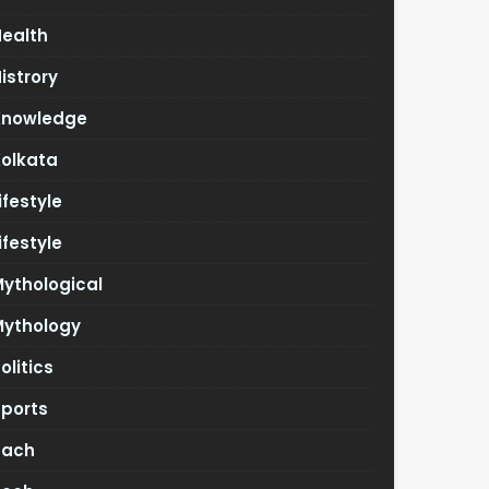
Health
istrory
Knowledge
Kolkata
ifestyle
ifestyle
ythological
Mythology
olitics
Sports
Tach