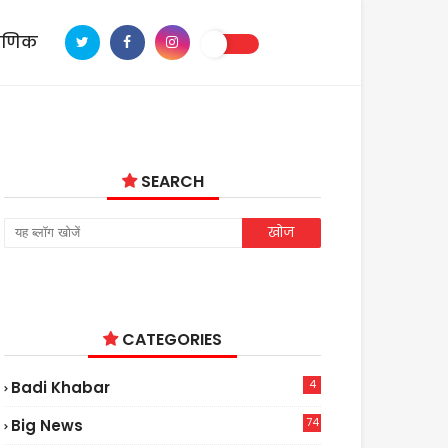
ाणिक
SEARCH
CATEGORIES
4
Badi Khabar
74
Big News
2