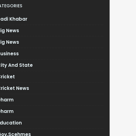
ATEGORIES
Badi Khabar
Big News
Big News
Business
ity And State
ricket
Cricket News
Dharm
Dharm
Education
Gov.scehmes