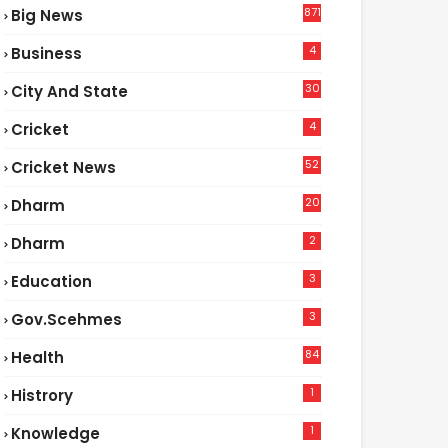
871
Big News
4
Business
30
City And State
4
Cricket
52
Cricket News
2
20
Dharm
2
Dharm
3
Education
3
Gov.scehmes
84
Health
5
1
Histrory
1
Knowledge