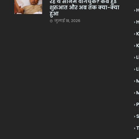
रहे थे सोनम वांगचुक? कब हुई
शुरुआत और अब तक क्या-क्या
हुआ
जुलाई 18, 2026
H
L
L
M
P