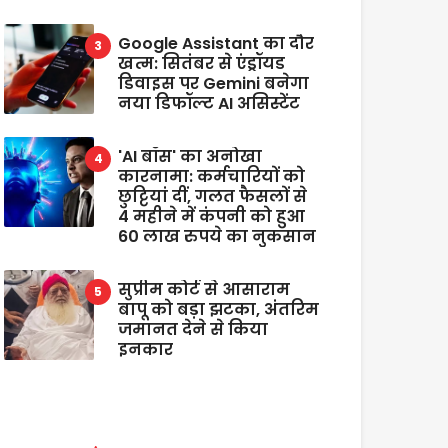
Google Assistant का दौर
खत्म: सितंबर से एंड्रॉयड
डिवाइस पर Gemini बनेगा
नया डिफॉल्ट AI असिस्टेंट
'AI बॉस' का अनोखा
कारनामा: कर्मचारियों को
छुट्टियां दीं, गलत फैसलों से
4 महीने में कंपनी को हुआ
60 लाख रुपये का नुकसान
सुप्रीम कोर्ट से आसाराम
बापू को बड़ा झटका, अंतरिम
जमानत देने से किया
इनकार