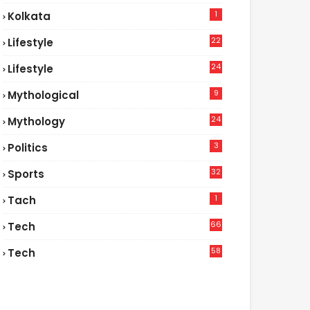
1
Kolkata
22
Lifestyle
9
24
Lifestyle
7
9
Mythological
24
Mythology
3
Politics
32
Sports
1
Tach
66
Tech
9
58
Tech
6