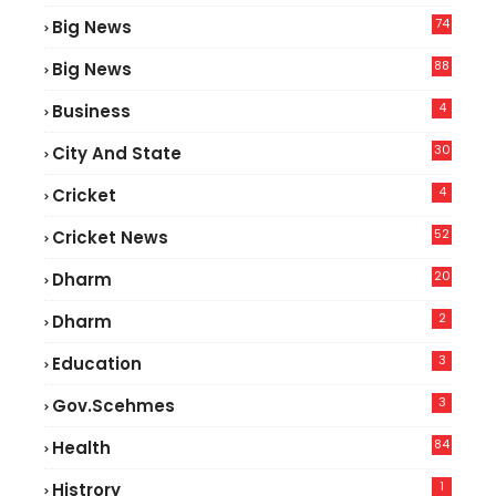
74
Big News
2
88
Big News
0
4
Business
30
City And State
4
Cricket
52
Cricket News
6
20
Dharm
2
Dharm
3
Education
3
Gov.scehmes
84
Health
8
1
Histrory