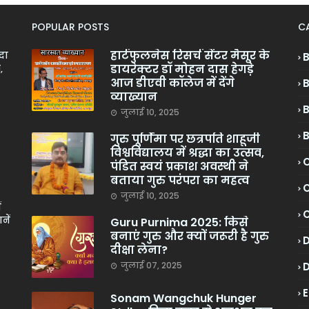
POPULAR POSTS
C
हार्टफुलनेस रिसर्च सेंटर मैसूर के
ादा
डायरेक्टर डॉ मोहन दास हेगड़े
,
आज डीएवी कॉलेज में देंगे
व्याख्यान
जुलाई 10, 2025
गुरु पूर्णिमा पर छत्रपति शाहूजी
विश्वविद्यालय में श्रद्धा का उत्सव,
C
पंडित स्वयं प्रकाश अवस्थी ने
बताया गुरु परंपरा का महत्व
C
जुलाई 10, 2025
ं
नें
Guru Purnima 2025: किसे
बनाएं गुरु और क्यों जरूरी है गुरु
दीक्षा लेना?
जुलाई 07, 2025
Sonam Wangchuk Hunger