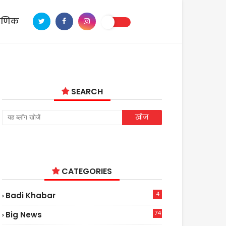
ाणिक
SEARCH
CATEGORIES
4
Badi Khabar
74
Big News
2