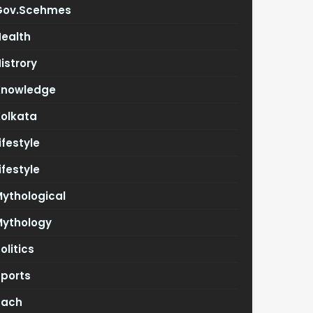
Gov.scehmes
Health
istrory
Knowledge
Kolkata
ifestyle
ifestyle
ythological
Mythology
olitics
Sports
Tach