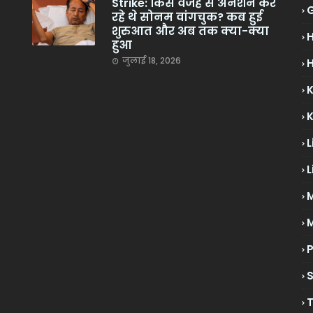
Strike: किस वजह से अनशन कर
रहे थे सोनम वांगचुक? कब हुई
शुरुआत और अब तक क्या-क्या
हुआ
जुलाई 18, 2026
H
L
L
M
P