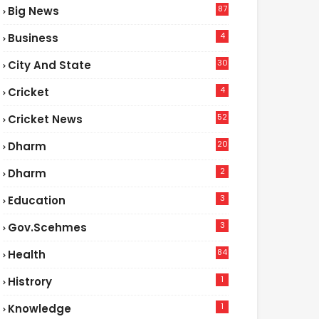
87
Big News
9
4
Business
30
City And State
4
Cricket
52
Cricket News
5
20
Dharm
2
Dharm
3
Education
3
Gov.scehmes
84
Health
8
1
Histrory
1
Knowledge