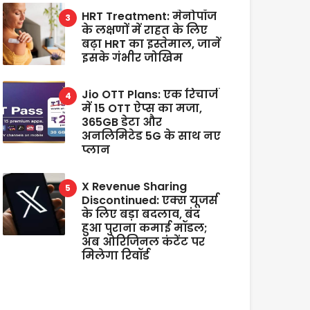
HRT Treatment: मेनोपॉज
के लक्षणों में राहत के लिए
बढ़ा HRT का इस्तेमाल, जानें
इसके गंभीर जोखिम
Jio OTT Plans: एक रिचार्ज
में 15 OTT ऐप्स का मजा,
365GB डेटा और
अनलिमिटेड 5G के साथ नए
प्लान
X Revenue Sharing
Discontinued: एक्स यूजर्स
के लिए बड़ा बदलाव, बंद
हुआ पुराना कमाई मॉडल;
अब ओरिजिनल कंटेंट पर
मिलेगा रिवॉर्ड