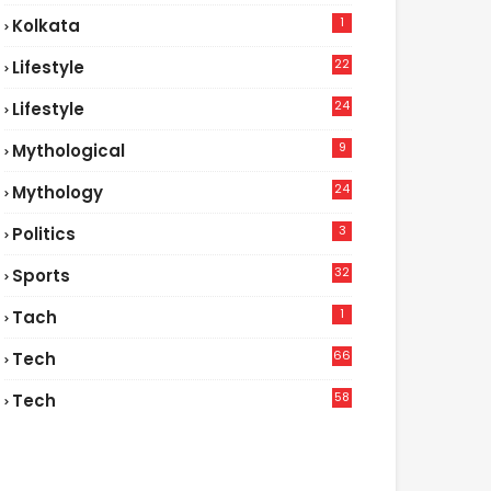
1
Kolkata
22
Lifestyle
9
24
Lifestyle
7
9
Mythological
24
Mythology
3
Politics
32
Sports
1
Tach
66
Tech
9
58
Tech
9