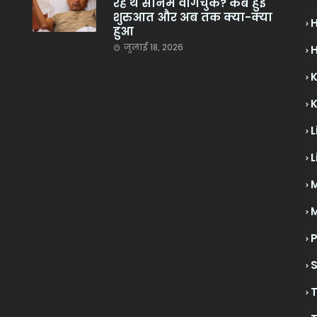
रहे थे सोनम वांगचुक? कब हुई
शुरुआत और अब तक क्या-क्या
हुआ
जुलाई 18, 2026
H
L
L
M
P