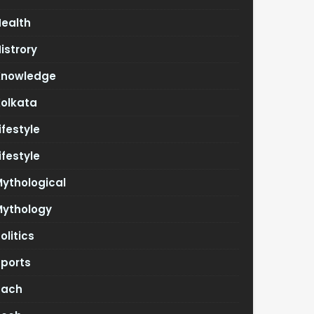
Health
istrory
Knowledge
Kolkata
ifestyle
ifestyle
ythological
Mythology
olitics
Sports
Tach