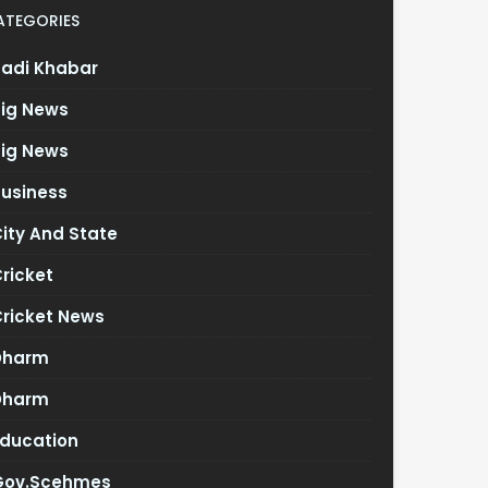
ATEGORIES
Badi Khabar
Big News
Big News
Business
ity And State
ricket
Cricket News
Dharm
Dharm
Education
Gov.scehmes