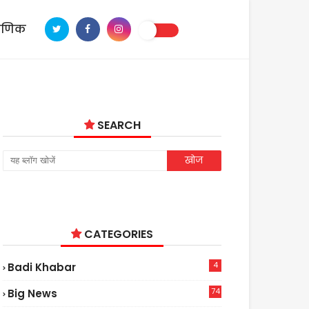
ाणिक
SEARCH
CATEGORIES
4
Badi Khabar
74
Big News
2