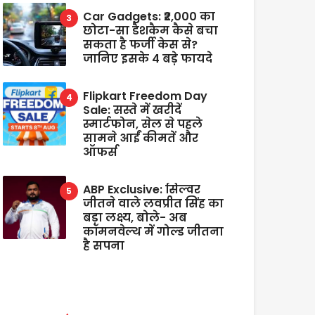
Car Gadgets: ₹2,000 का
छोटा-सा डैशकैम कैसे बचा
सकता है फर्जी केस से?
जानिए इसके 4 बड़े फायदे
Flipkart Freedom Day
Sale: सस्ते में खरीदें
स्मार्टफोन, सेल से पहले
सामने आईं कीमतें और
ऑफर्स
ABP Exclusive: सिल्वर
जीतने वाले लवप्रीत सिंह का
बड़ा लक्ष्य, बोले- अब
कॉमनवेल्थ में गोल्ड जीतना
है सपना