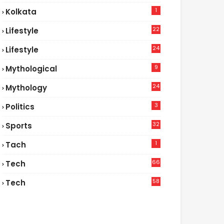
1
Kolkata
22
Lifestyle
9
24
Lifestyle
7
9
Mythological
24
Mythology
3
Politics
32
Sports
1
Tach
66
Tech
9
58
Tech
4