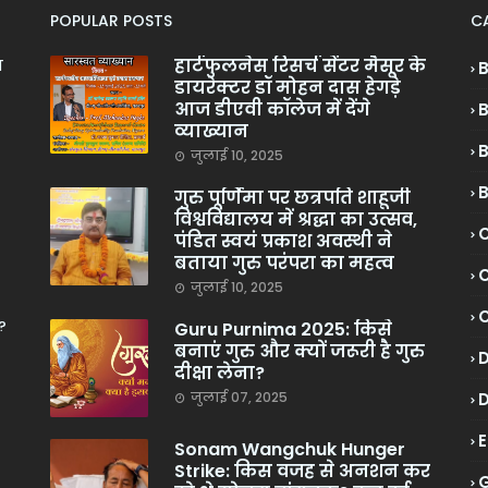
POPULAR POSTS
C
हार्टफुलनेस रिसर्च सेंटर मैसूर के
ा
डायरेक्टर डॉ मोहन दास हेगड़े
आज डीएवी कॉलेज में देंगे
व्याख्यान
जुलाई 10, 2025
गुरु पूर्णिमा पर छत्रपति शाहूजी
विश्वविद्यालय में श्रद्धा का उत्सव,
C
पंडित स्वयं प्रकाश अवस्थी ने
बताया गुरु परंपरा का महत्व
C
जुलाई 10, 2025
?
Guru Purnima 2025: किसे
बनाएं गुरु और क्यों जरूरी है गुरु
दीक्षा लेना?
जुलाई 07, 2025
Sonam Wangchuk Hunger
Strike: किस वजह से अनशन कर