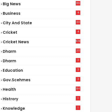
86
Big News
4
4
Business
30
City And State
4
Cricket
519
Cricket News
20
Dharm
2
Dharm
3
Education
3
Gov.scehmes
84
Health
3
1
Histrory
1
Knowledge