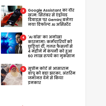
Google Assistant का दौर
खत्म: सितंबर से एंड्रॉयड
डिवाइस पर Gemini बनेगा
नया डिफॉल्ट AI असिस्टेंट
'AI बॉस' का अनोखा
कारनामा: कर्मचारियों को
छुट्टियां दीं, गलत फैसलों से
4 महीने में कंपनी को हुआ
60 लाख रुपये का नुकसान
सुप्रीम कोर्ट से आसाराम
बापू को बड़ा झटका, अंतरिम
जमानत देने से किया
इनकार