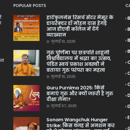
POPULAR POSTS
C
हार्टफुलनेस रिसर्च सेंटर मैसूर के
ं
डायरेक्टर डॉ मोहन दास हेगड़े
ा
आज डीएवी कॉलेज में देंगे
व्याख्यान
जुलाई 10, 2025
गुरु पूर्णिमा पर छत्रपति शाहूजी
विश्वविद्यालय में श्रद्धा का उत्सव,
केत
C
पंडित स्वयं प्रकाश अवस्थी ने
बताया गुरु परंपरा का महत्व
C
जुलाई 10, 2025
Guru Purnima 2025: किसे
बनाएं गुरु और क्यों जरूरी है गुरु
दीक्षा लेना?
जुलाई 07, 2025
Sonam Wangchuk Hunger
Strike: किस वजह से अनशन कर