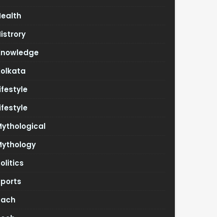
Health
istrory
Knowledge
Kolkata
ifestyle
ifestyle
ythological
Mythology
olitics
Sports
Tach