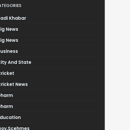
ATEGORIES
Badi Khabar
Big News
Big News
Business
ity And State
ricket
Cricket News
Dharm
Dharm
Education
Gov.scehmes