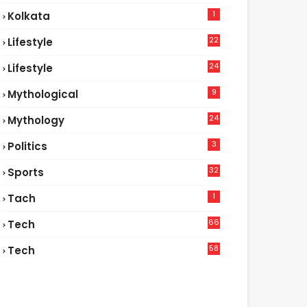
1
Kolkata
22
Lifestyle
9
24
Lifestyle
7
9
Mythological
24
Mythology
3
Politics
32
Sports
1
Tach
66
Tech
9
58
Tech
6