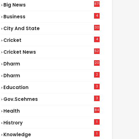
871
Big News
4
Business
30
City And State
4
Cricket
52
Cricket News
2
20
Dharm
2
Dharm
3
Education
3
Gov.scehmes
84
Health
5
1
Histrory
1
Knowledge