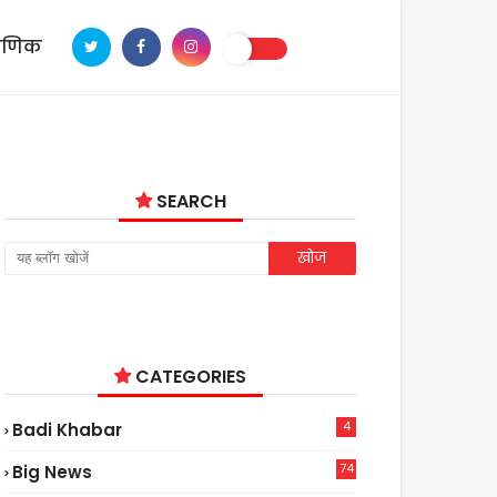
ाणिक
SEARCH
CATEGORIES
4
Badi Khabar
74
Big News
2