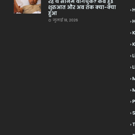
रहे थे सोनम वांगचुक? कब हुई
शुरुआत और अब तक क्या-क्या
हुआ
जुलाई 18, 2026
H
L
L
M
P