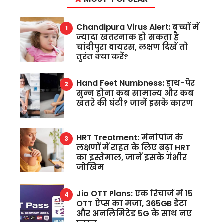
Chandipura Virus Alert: बच्चों में
ज्यादा खतरनाक हो सकता है
चांदीपुरा वायरस, लक्षण दिखें तो
तुरंत क्या करें?
Hand Feet Numbness: हाथ-पैर
सुन्न होना कब सामान्य और कब
खतरे की घंटी? जानें इसके कारण
HRT Treatment: मेनोपॉज के
लक्षणों में राहत के लिए बढ़ा HRT
का इस्तेमाल, जानें इसके गंभीर
जोखिम
Jio OTT Plans: एक रिचार्ज में 15
OTT ऐप्स का मजा, 365GB डेटा
और अनलिमिटेड 5G के साथ नए