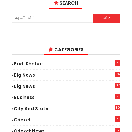
SEARCH
CATEGORIES
4
Badi Khabar
74
Big News
2
87
Big News
9
4
Business
30
City And State
4
Cricket
52
Cricket News