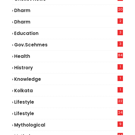
5
20
Dharm
2
Dharm
3
Education
3
Gov.scehmes
84
Health
8
1
Histrory
1
Knowledge
1
Kolkata
22
Lifestyle
9
24
Lifestyle
7
9
Mythological