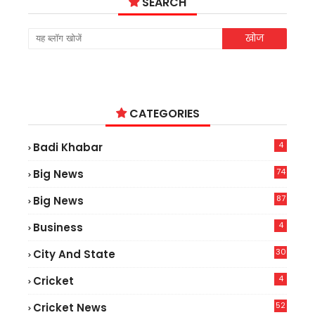
SEARCH
CATEGORIES
4
Badi Khabar
74
Big News
2
87
Big News
9
4
Business
30
City And State
4
Cricket
52
Cricket News