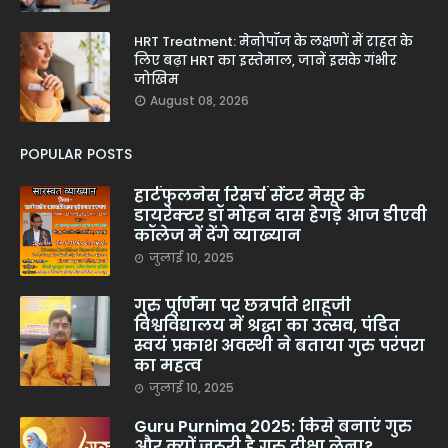
HRT Treatment: मेनोपॉज के लक्षणों में राहत के
लिए बढ़ा HRT का इस्तेमाल, जानें इसके गंभीर
जोखिम
August 08, 2026
POPULAR POSTS
हार्टफुलनेस रिसर्च सेंटर मैसूर के
डायरेक्टर डॉ मोहन दास हेगड़े आज डीएवी
कॉलेज में देंगे व्याख्यान
जुलाई 10, 2025
गुरु पूर्णिमा पर छत्रपति शाहूजी
विश्वविद्यालय में श्रद्धा का उत्सव, पंडित
स्वयं प्रकाश अवस्थी ने बताया गुरु परंपरा
का महत्व
जुलाई 10, 2025
Guru Purnima 2025: किसे बनाएं गुरु
और क्यों जरूरी है गुरु दीक्षा लेना?