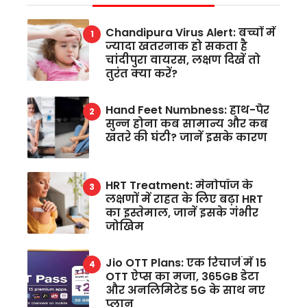
Chandipura Virus Alert: बच्चों में
ज्यादा खतरनाक हो सकता है
चांदीपुरा वायरस, लक्षण दिखें तो
तुरंत क्या करें?
Hand Feet Numbness: हाथ-पैर
सुन्न होना कब सामान्य और कब
खतरे की घंटी? जानें इसके कारण
HRT Treatment: मेनोपॉज के
लक्षणों में राहत के लिए बढ़ा HRT
का इस्तेमाल, जानें इसके गंभीर
जोखिम
Jio OTT Plans: एक रिचार्ज में 15
OTT ऐप्स का मजा, 365GB डेटा
और अनलिमिटेड 5G के साथ नए
प्लान