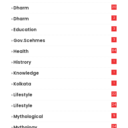
5
20
Dharm
2
Dharm
3
Education
3
Gov.scehmes
84
Health
8
1
Histrory
1
Knowledge
1
Kolkata
22
Lifestyle
9
24
Lifestyle
7
9
Mythological
24
Mythology