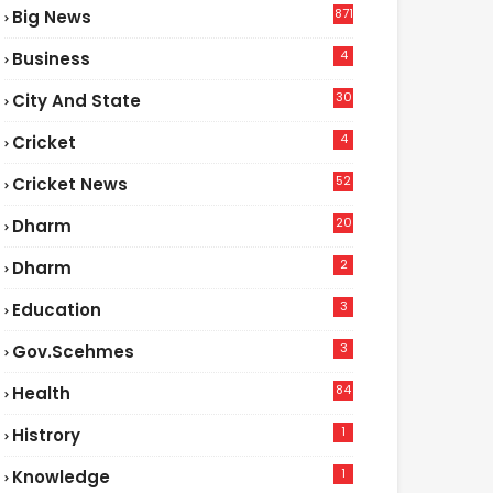
871
Big News
4
Business
30
City And State
4
Cricket
52
Cricket News
2
20
Dharm
2
Dharm
3
Education
3
Gov.scehmes
84
Health
5
1
Histrory
1
Knowledge