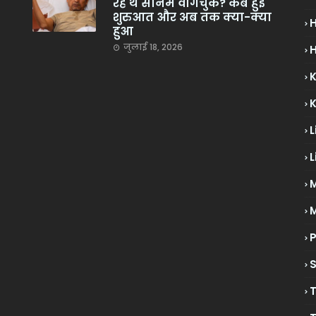
रहे थे सोनम वांगचुक? कब हुई
शुरुआत और अब तक क्या-क्या
हुआ
जुलाई 18, 2026
H
L
L
M
P