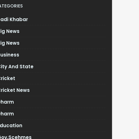
ATEGORIES
Badi Khabar
Big News
Big News
Business
ity And State
ricket
Cricket News
Dharm
Dharm
Education
Gov.scehmes