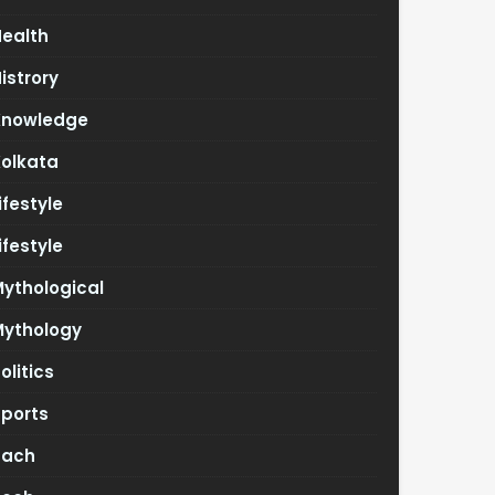
Health
istrory
Knowledge
Kolkata
ifestyle
ifestyle
ythological
Mythology
olitics
Sports
Tach