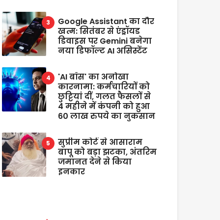
Google Assistant का दौर
खत्म: सितंबर से एंड्रॉयड
डिवाइस पर Gemini बनेगा
नया डिफॉल्ट AI असिस्टेंट
'AI बॉस' का अनोखा
कारनामा: कर्मचारियों को
छुट्टियां दीं, गलत फैसलों से
4 महीने में कंपनी को हुआ
60 लाख रुपये का नुकसान
सुप्रीम कोर्ट से आसाराम
बापू को बड़ा झटका, अंतरिम
जमानत देने से किया
इनकार