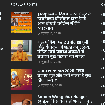
POPULAR POSTS
C
हार्टफुलनेस रिसर्च सेंटर मैसूर के
ं
डायरेक्टर डॉ मोहन दास हेगड़े
ा
आज डीएवी कॉलेज में देंगे
व्याख्यान
जुलाई 10, 2025
गुरु पूर्णिमा पर छत्रपति शाहूजी
विश्वविद्यालय में श्रद्धा का उत्सव,
केत
C
पंडित स्वयं प्रकाश अवस्थी ने
बताया गुरु परंपरा का महत्व
C
जुलाई 10, 2025
Guru Purnima 2025: किसे
बनाएं गुरु और क्यों जरूरी है गुरु
दीक्षा लेना?
जुलाई 07, 2025
Sonam Wangchuk Hunger
Strike: किस वजह से अनशन कर