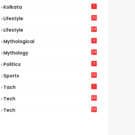
1
Kolkata
22
Lifestyle
9
24
Lifestyle
7
9
Mythological
24
Mythology
3
Politics
32
Sports
1
Tach
66
Tech
9
58
Tech
6