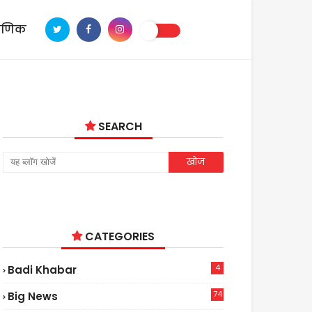
ाणिक
SEARCH
CATEGORIES
4
Badi Khabar
74
Big News
2