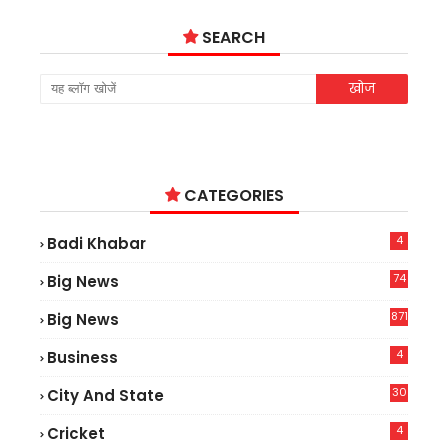
SEARCH
CATEGORIES
4
Badi Khabar
74
Big News
2
871
Big News
4
Business
30
City And State
4
Cricket