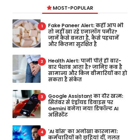
MOST-POPULAR
Fake Paneer Alert: कहीं आप भी
तो नहीं खा रहे एनालॉग पनीर?
जानें कैसे बनता है, कैसे पहचानें
और कितना सुरक्षित है
Health Alert: पानी पीते ही बार-
बार पेशाब आता है? जानिए कब है
सामान्य और किन बीमारियों का हो
सकता है संकेत
Google Assistant का दौर खत्म:
सितंबर से एंड्रॉयड डिवाइस पर
Gemini बनेगा नया डिफॉल्ट AI
असिस्टेंट
'AI बॉस' का अनोखा कारनामा:
कर्मचारियों को छुट्टियां दीं, गलत