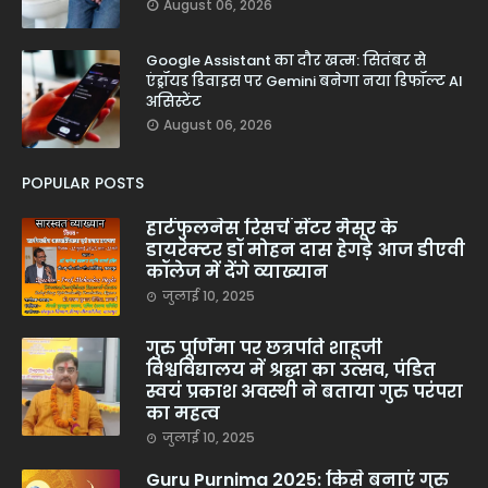
August 06, 2026
Google Assistant का दौर खत्म: सितंबर से
एंड्रॉयड डिवाइस पर Gemini बनेगा नया डिफॉल्ट AI
असिस्टेंट
August 06, 2026
POPULAR POSTS
हार्टफुलनेस रिसर्च सेंटर मैसूर के
डायरेक्टर डॉ मोहन दास हेगड़े आज डीएवी
कॉलेज में देंगे व्याख्यान
जुलाई 10, 2025
गुरु पूर्णिमा पर छत्रपति शाहूजी
विश्वविद्यालय में श्रद्धा का उत्सव, पंडित
स्वयं प्रकाश अवस्थी ने बताया गुरु परंपरा
का महत्व
जुलाई 10, 2025
Guru Purnima 2025: किसे बनाएं गुरु