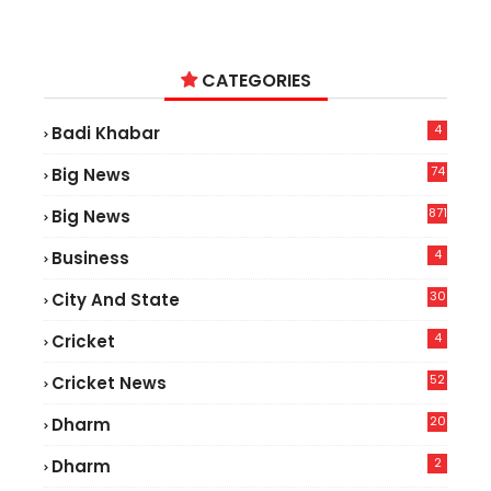
CATEGORIES
4
Badi Khabar
74
Big News
2
871
Big News
4
Business
30
City And State
4
Cricket
52
Cricket News
2
20
Dharm
2
Dharm