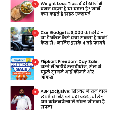
Weight Loss Tips: रोटी खाने से
वजन बढ़ता है या घटता है? जानें
क्या कहते हैं डाइट एक्सपर्ट
Car Gadgets: ₹2,000 का छोटा-
सा डैशकैम कैसे बचा सकता है फर्जी
केस से? जानिए इसके 4 बड़े फायदे
Flipkart Freedom Day Sale:
सस्ते में खरीदें स्मार्टफोन, सेल से
पहले सामने आईं कीमतें और
ऑफर्स
ABP Exclusive: सिल्वर जीतने वाले
लवप्रीत सिंह का बड़ा लक्ष्य, बोले-
अब कॉमनवेल्थ में गोल्ड जीतना है
सपना