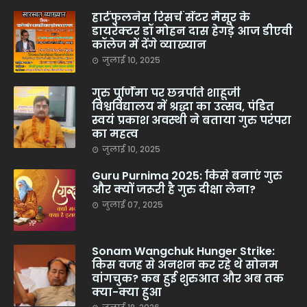
हार्टफुलनेस रिसर्च सेंटर मैसूर के
डायरेक्टर डॉ मोहन दास हेगड़े आज डीएवी
कॉलेज में देंगे व्याख्यान
जुलाई 10, 2025
गुरु पूर्णिमा पर छत्रपति शाहूजी
विश्वविद्यालय में श्रद्धा का उत्सव, पंडित
स्वयं प्रकाश अवस्थी ने बताया गुरु परंपरा
का महत्व
जुलाई 10, 2025
Guru Purnima 2025: किसे बनाएं गुरु
और क्यों जरूरी है गुरु दीक्षा लेना?
जुलाई 07, 2025
Sonam Wangchuk Hunger Strike:
किस वजह से अनशन कर रहे थे सोनम
वांगचुक? कब हुई शुरुआत और अब तक
क्या-क्या हुआ