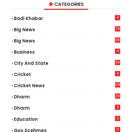
CATEGORIES
4
Badi Khabar
74
Big News
2
86
Big News
4
4
Business
30
City And State
4
Cricket
519
Cricket News
20
Dharm
2
Dharm
3
Education
3
Gov.scehmes