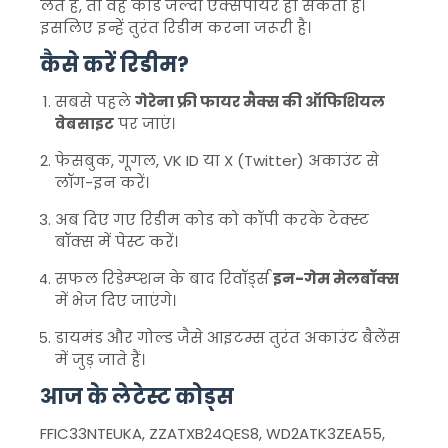
लेते हैं, तो वह कोड जल्दी एक्सपायर हो सकता है।
इसलिए इन्हें तुरंत रिडीम करना जरूरी है।
कैसे करें रिडीम?
सबसे पहले
गेरेना फ्री फायर मैक्स की ऑफिशियल
वेबसाइट
पर जाएं।
फेसबुक, गूगल, VK ID या X (Twitter) अकाउंट से
लॉग-इन करें।
अब दिए गए रिडीम कोड को कॉपी करके टेक्स्ट
बॉक्स में पेस्ट करें।
सफल रिडेम्प्शन के बाद रिवॉर्ड्स
इन-गेम मेलबॉक्स
में भेज दिए जाएंगे।
डायमंड और गोल्ड जैसे आइटम्स तुरंत अकाउंट बैलेंस
में जुड़ जाते हैं।
आज के लेटेस्ट कोड्स
FFIC33NTEUKA, ZZATXB24QES8, WD2ATK3ZEA55,