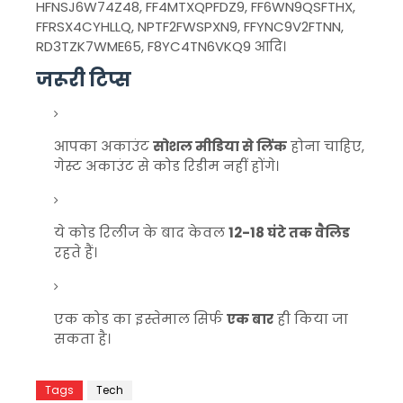
HFNSJ6W74Z48, FF4MTXQPFDZ9, FF6WN9QSFTHX,
FFRSX4CYHLLQ, NPTF2FWSPXN9, FFYNC9V2FTNN,
RD3TZK7WME65, F8YC4TN6VKQ9 आदि।
जरूरी टिप्स
आपका अकाउंट
सोशल मीडिया से लिंक
होना चाहिए,
गेस्ट अकाउंट से कोड रिडीम नहीं होंगे।
ये कोड रिलीज के बाद केवल
12-18 घंटे तक वैलिड
रहते हैं।
एक कोड का इस्तेमाल सिर्फ
एक बार
ही किया जा
सकता है।
Tags
Tech