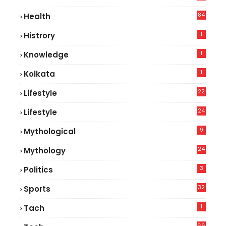
84
Health
3
1
Histrory
1
Knowledge
1
Kolkata
22
Lifestyle
9
24
Lifestyle
7
9
Mythological
24
Mythology
3
Politics
32
Sports
1
Tach
66