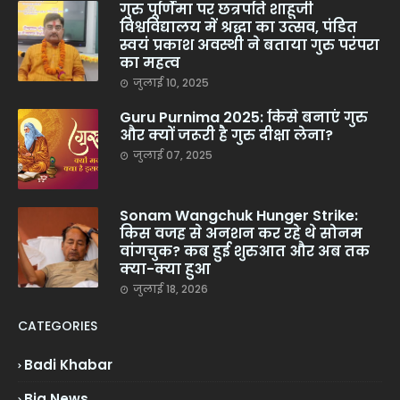
गुरु पूर्णिमा पर छत्रपति शाहूजी
विश्वविद्यालय में श्रद्धा का उत्सव, पंडित
स्वयं प्रकाश अवस्थी ने बताया गुरु परंपरा
का महत्व
जुलाई 10, 2025
Guru Purnima 2025: किसे बनाएं गुरु
और क्यों जरूरी है गुरु दीक्षा लेना?
जुलाई 07, 2025
Sonam Wangchuk Hunger Strike:
किस वजह से अनशन कर रहे थे सोनम
वांगचुक? कब हुई शुरुआत और अब तक
क्या-क्या हुआ
जुलाई 18, 2026
CATEGORIES
Badi Khabar
Big News