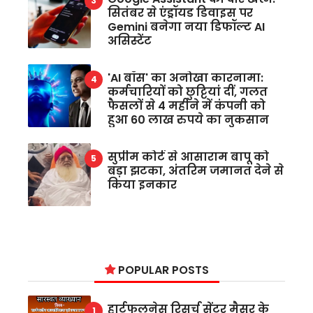
सितंबर से एंड्रॉयड डिवाइस पर
Gemini बनेगा नया डिफॉल्ट AI
असिस्टेंट
'AI बॉस' का अनोखा कारनामा:
कर्मचारियों को छुट्टियां दीं, गलत
फैसलों से 4 महीने में कंपनी को
हुआ 60 लाख रुपये का नुकसान
सुप्रीम कोर्ट से आसाराम बापू को
बड़ा झटका, अंतरिम जमानत देने से
किया इनकार
POPULAR POSTS
हार्टफुलनेस रिसर्च सेंटर मैसूर के