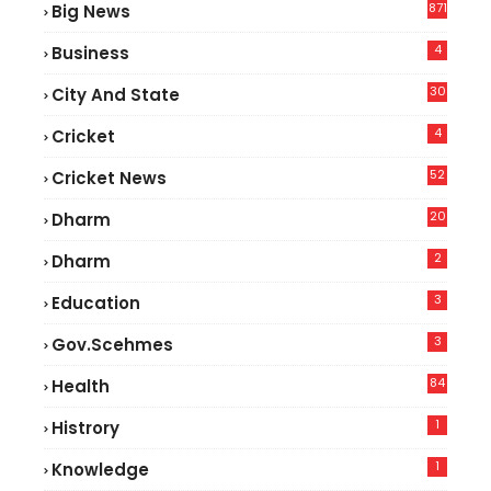
871
Big News
4
Business
30
City And State
4
Cricket
52
Cricket News
2
20
Dharm
2
Dharm
3
Education
3
Gov.scehmes
84
Health
5
1
Histrory
1
Knowledge