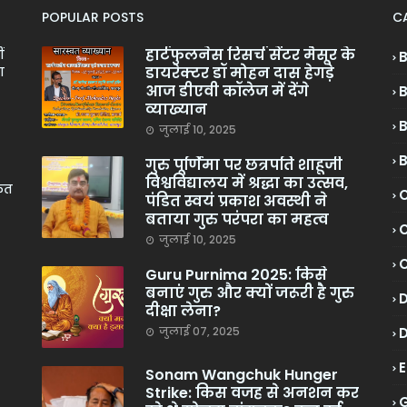
POPULAR POSTS
C
हार्टफुलनेस रिसर्च सेंटर मैसूर के
ं
डायरेक्टर डॉ मोहन दास हेगड़े
ा
आज डीएवी कॉलेज में देंगे
व्याख्यान
जुलाई 10, 2025
गुरु पूर्णिमा पर छत्रपति शाहूजी
विश्वविद्यालय में श्रद्धा का उत्सव,
केत
C
पंडित स्वयं प्रकाश अवस्थी ने
बताया गुरु परंपरा का महत्व
C
जुलाई 10, 2025
Guru Purnima 2025: किसे
बनाएं गुरु और क्यों जरूरी है गुरु
दीक्षा लेना?
जुलाई 07, 2025
Sonam Wangchuk Hunger
Strike: किस वजह से अनशन कर