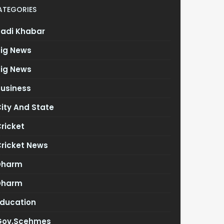
ATEGORIES
Badi Khabar
Big News
Big News
Business
ity And State
ricket
Cricket News
Dharm
Dharm
Education
Gov.scehmes