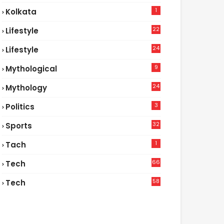
1
Kolkata
22
Lifestyle
9
24
Lifestyle
7
9
Mythological
24
Mythology
3
Politics
32
Sports
1
Tach
66
Tech
9
58
Tech
6