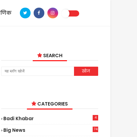
ाणिक
SEARCH
CATEGORIES
4
Badi Khabar
74
Big News
2