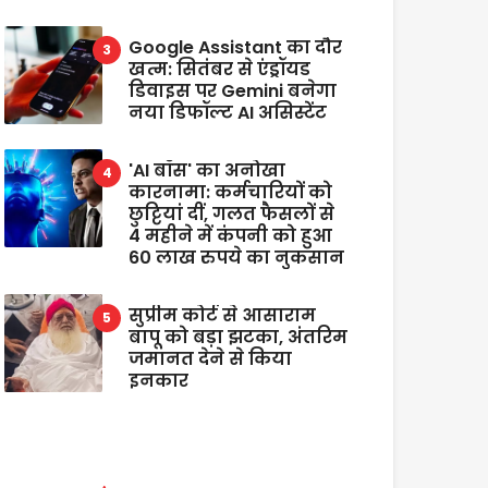
Google Assistant का दौर
खत्म: सितंबर से एंड्रॉयड
डिवाइस पर Gemini बनेगा
नया डिफॉल्ट AI असिस्टेंट
'AI बॉस' का अनोखा
कारनामा: कर्मचारियों को
छुट्टियां दीं, गलत फैसलों से
4 महीने में कंपनी को हुआ
60 लाख रुपये का नुकसान
सुप्रीम कोर्ट से आसाराम
बापू को बड़ा झटका, अंतरिम
जमानत देने से किया
इनकार