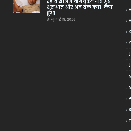
रहे थे सोनम वांगचुक? कब हुई
शुरुआत और अब तक क्या-क्या
हुआ
जुलाई 18, 2026
H
L
L
M
P