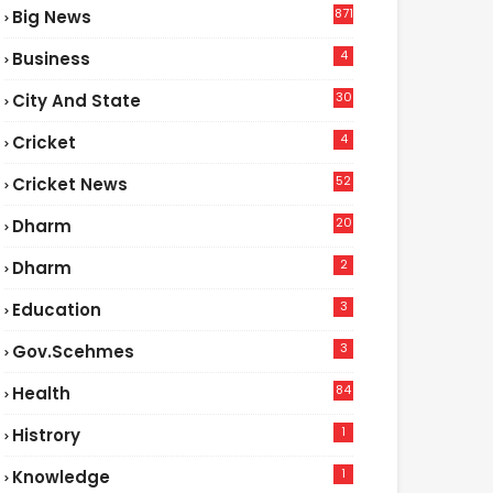
871
Big News
4
Business
30
City And State
4
Cricket
52
Cricket News
2
20
Dharm
2
Dharm
3
Education
3
Gov.scehmes
84
Health
5
1
Histrory
1
Knowledge