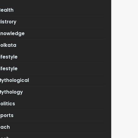
Health
istrory
Knowledge
Kolkata
ifestyle
ifestyle
ythological
Mythology
olitics
Sports
Tach