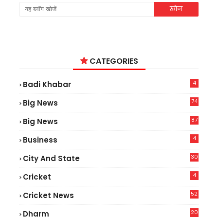
CATEGORIES
4
Badi Khabar
74
Big News
2
87
Big News
9
4
Business
30
City And State
4
Cricket
52
Cricket News
5
20
Dharm