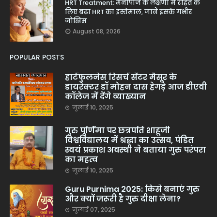
HRT Treatment: मेनोपॉज के लक्षणों में राहत के
लिए बढ़ा HRT का इस्तेमाल, जानें इसके गंभीर
जोखिम
August 08, 2026
POPULAR POSTS
हार्टफुलनेस रिसर्च सेंटर मैसूर के
डायरेक्टर डॉ मोहन दास हेगड़े आज डीएवी
कॉलेज में देंगे व्याख्यान
जुलाई 10, 2025
गुरु पूर्णिमा पर छत्रपति शाहूजी
विश्वविद्यालय में श्रद्धा का उत्सव, पंडित
स्वयं प्रकाश अवस्थी ने बताया गुरु परंपरा
का महत्व
जुलाई 10, 2025
Guru Purnima 2025: किसे बनाएं गुरु
और क्यों जरूरी है गुरु दीक्षा लेना?
जुलाई 07, 2025