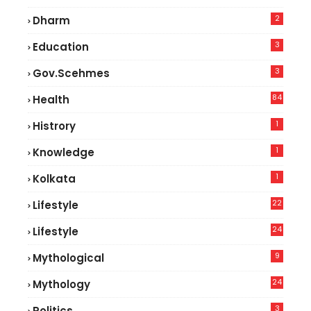
2
Dharm
3
Education
3
Gov.scehmes
84
Health
8
1
Histrory
1
Knowledge
1
Kolkata
22
Lifestyle
9
24
Lifestyle
7
9
Mythological
24
Mythology
3
Politics