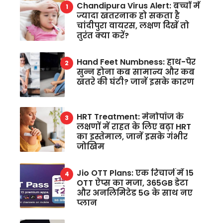
Chandipura Virus Alert: बच्चों में
ज्यादा खतरनाक हो सकता है
चांदीपुरा वायरस, लक्षण दिखें तो
तुरंत क्या करें?
Hand Feet Numbness: हाथ-पैर
सुन्न होना कब सामान्य और कब
खतरे की घंटी? जानें इसके कारण
HRT Treatment: मेनोपॉज के
लक्षणों में राहत के लिए बढ़ा HRT
का इस्तेमाल, जानें इसके गंभीर
जोखिम
Jio OTT Plans: एक रिचार्ज में 15
OTT ऐप्स का मजा, 365GB डेटा
और अनलिमिटेड 5G के साथ नए
प्लान