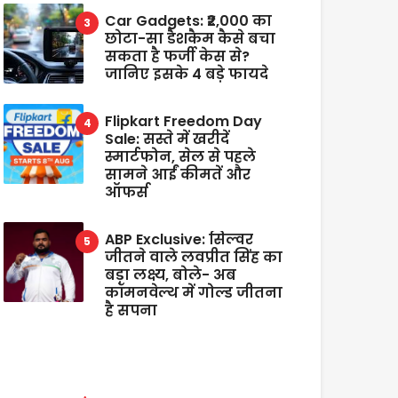
Car Gadgets: ₹2,000 का
छोटा-सा डैशकैम कैसे बचा
सकता है फर्जी केस से?
जानिए इसके 4 बड़े फायदे
Flipkart Freedom Day
Sale: सस्ते में खरीदें
स्मार्टफोन, सेल से पहले
सामने आईं कीमतें और
ऑफर्स
ABP Exclusive: सिल्वर
जीतने वाले लवप्रीत सिंह का
बड़ा लक्ष्य, बोले- अब
कॉमनवेल्थ में गोल्ड जीतना
है सपना