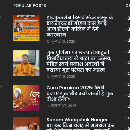
POPULAR POSTS
C
हार्टफुलनेस रिसर्च सेंटर मैसूर के
ा
डायरेक्टर डॉ मोहन दास हेगड़े
आज डीएवी कॉलेज में देंगे
व्याख्यान
जुलाई 10, 2025
गुरु पूर्णिमा पर छत्रपति शाहूजी
विश्वविद्यालय में श्रद्धा का उत्सव,
C
पंडित स्वयं प्रकाश अवस्थी ने
बताया गुरु परंपरा का महत्व
C
जुलाई 10, 2025
?
Guru Purnima 2025: किसे
बनाएं गुरु और क्यों जरूरी है गुरु
दीक्षा लेना?
जुलाई 07, 2025
Sonam Wangchuk Hunger
Strike: किस वजह से अनशन कर