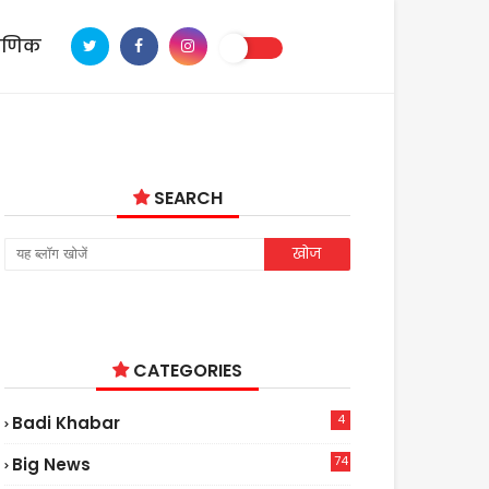
ाणिक
SEARCH
CATEGORIES
4
Badi Khabar
74
Big News
2