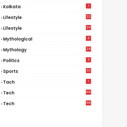
1
Kolkata
22
Lifestyle
9
24
Lifestyle
7
9
Mythological
24
Mythology
3
Politics
32
Sports
1
Tach
66
Tech
9
58
Tech
4