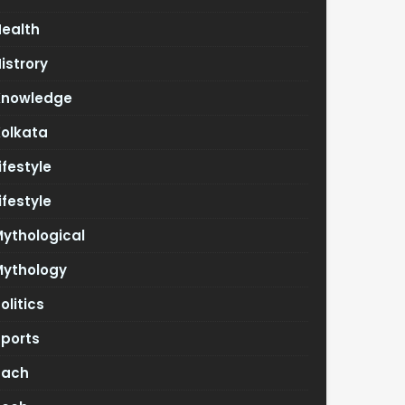
Health
istrory
Knowledge
Kolkata
ifestyle
ifestyle
ythological
Mythology
olitics
Sports
Tach