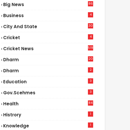
86
Big News
4
4
Business
30
City And State
4
Cricket
519
Cricket News
20
Dharm
2
Dharm
3
Education
3
Gov.scehmes
84
Health
3
1
Histrory
1
Knowledge