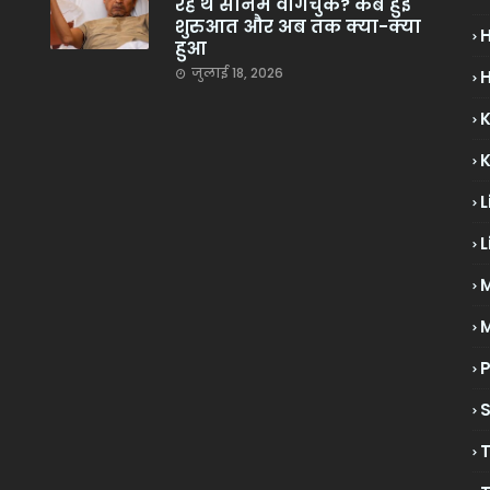
रहे थे सोनम वांगचुक? कब हुई
शुरुआत और अब तक क्या-क्या
हुआ
जुलाई 18, 2026
H
L
L
M
P