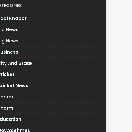
ATEGORIES
Badi Khabar
Big News
Big News
Business
ity And State
ricket
Cricket News
Dharm
Dharm
Education
Gov.scehmes