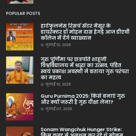
POPULAR POSTS
हार्टफुलनेस रिसर्च सेंटर मैसूर के
डायरेक्टर डॉ मोहन दास हेगड़े आज डीएवी
कॉलेज में देंगे व्याख्यान
जुलाई 10, 2025
गुरु पूर्णिमा पर छत्रपति शाहूजी
विश्वविद्यालय में श्रद्धा का उत्सव, पंडित
स्वयं प्रकाश अवस्थी ने बताया गुरु परंपरा
का महत्व
जुलाई 10, 2025
Guru Purnima 2025: किसे बनाएं गुरु
और क्यों जरूरी है गुरु दीक्षा लेना?
जुलाई 07, 2025
Sonam Wangchuk Hunger Strike:
किस वजह से अनशन कर रहे थे सोनम