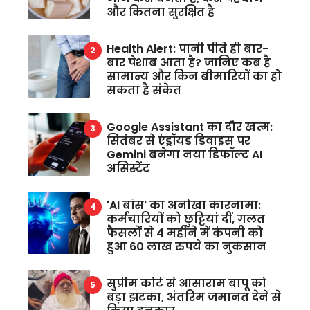
और कितना सुरक्षित है
Health Alert: पानी पीते ही बार-
बार पेशाब आता है? जानिए कब है
सामान्य और किन बीमारियों का हो
सकता है संकेत
Google Assistant का दौर खत्म:
सितंबर से एंड्रॉयड डिवाइस पर
Gemini बनेगा नया डिफॉल्ट AI
असिस्टेंट
'AI बॉस' का अनोखा कारनामा:
कर्मचारियों को छुट्टियां दीं, गलत
फैसलों से 4 महीने में कंपनी को
हुआ 60 लाख रुपये का नुकसान
सुप्रीम कोर्ट से आसाराम बापू को
बड़ा झटका, अंतरिम जमानत देने से