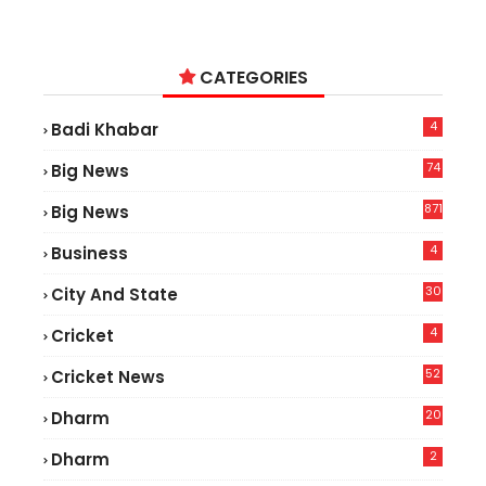
CATEGORIES
4
Badi Khabar
74
Big News
2
871
Big News
4
Business
30
City And State
4
Cricket
52
Cricket News
2
20
Dharm
2
Dharm