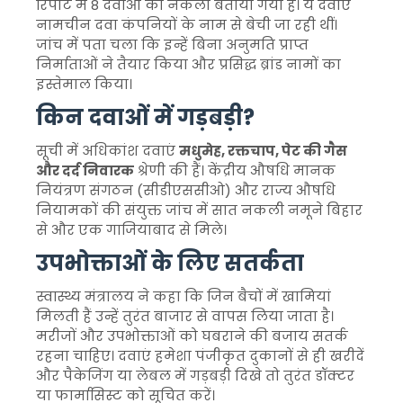
रिपोर्ट में 8 दवाओं को नकली बताया गया है। ये दवाएं
नामचीन दवा कंपनियों के नाम से बेची जा रही थीं।
जांच में पता चला कि इन्हें बिना अनुमति प्राप्त
निर्माताओं ने तैयार किया और प्रसिद्ध ब्रांड नामों का
इस्तेमाल किया।
किन दवाओं में गड़बड़ी?
सूची में अधिकांश दवाएं
मधुमेह, रक्तचाप, पेट की गैस
और दर्द निवारक
श्रेणी की हैं। केंद्रीय औषधि मानक
नियंत्रण संगठन (सीडीएससीओ) और राज्य औषधि
नियामकों की संयुक्त जांच में सात नकली नमूने बिहार
से और एक गाजियाबाद से मिले।
उपभोक्ताओं के लिए सतर्कता
स्वास्थ्य मंत्रालय ने कहा कि जिन बैचों में खामियां
मिलती हैं उन्हें तुरंत बाजार से वापस लिया जाता है।
मरीजों और उपभोक्ताओं को घबराने की बजाय सतर्क
रहना चाहिए। दवाएं हमेशा पंजीकृत दुकानों से ही खरीदें
और पैकेजिंग या लेबल में गड़बड़ी दिखे तो तुरंत डॉक्टर
या फार्मासिस्ट को सूचित करें।