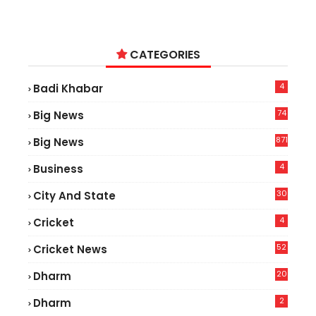
CATEGORIES
4
Badi Khabar
74
Big News
2
871
Big News
4
Business
30
City And State
4
Cricket
52
Cricket News
2
20
Dharm
2
Dharm