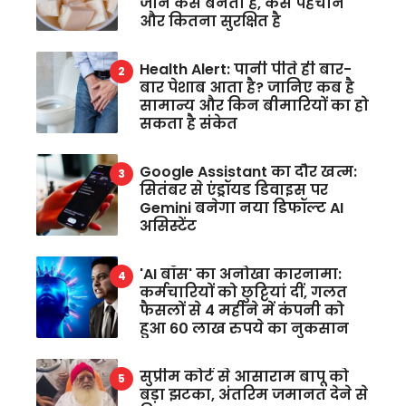
जानें कैसे बनता है, कैसे पहचानें
और कितना सुरक्षित है
Health Alert: पानी पीते ही बार-
बार पेशाब आता है? जानिए कब है
सामान्य और किन बीमारियों का हो
सकता है संकेत
Google Assistant का दौर खत्म:
सितंबर से एंड्रॉयड डिवाइस पर
Gemini बनेगा नया डिफॉल्ट AI
असिस्टेंट
'AI बॉस' का अनोखा कारनामा:
कर्मचारियों को छुट्टियां दीं, गलत
फैसलों से 4 महीने में कंपनी को
हुआ 60 लाख रुपये का नुकसान
सुप्रीम कोर्ट से आसाराम बापू को
बड़ा झटका, अंतरिम जमानत देने से