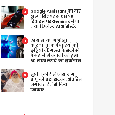
Google Assistant का दौर
खत्म: सितंबर से एंड्रॉयड
डिवाइस पर Gemini बनेगा
नया डिफॉल्ट AI असिस्टेंट
'AI बॉस' का अनोखा
कारनामा: कर्मचारियों को
छुट्टियां दीं, गलत फैसलों से
4 महीने में कंपनी को हुआ
60 लाख रुपये का नुकसान
सुप्रीम कोर्ट से आसाराम
बापू को बड़ा झटका, अंतरिम
जमानत देने से किया
इनकार