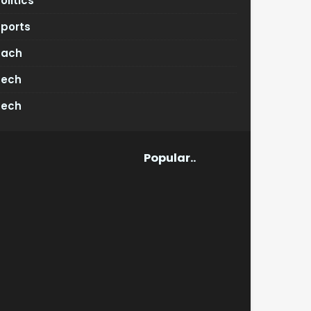
olitics
Sports
Tach
Tech
Tech
Popular..