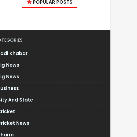
POPULAR POSTS
ATEGORIES
Badi Khabar
Big News
Big News
Business
ity And State
ricket
Cricket News
Dharm