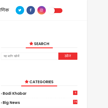
ाणिक
SEARCH
CATEGORIES
4
Badi Khabar
74
Big News
2