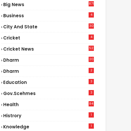
871
Big News
4
Business
30
City And State
4
Cricket
52
Cricket News
2
20
Dharm
2
Dharm
3
Education
3
Gov.scehmes
84
Health
5
1
Histrory
1
Knowledge