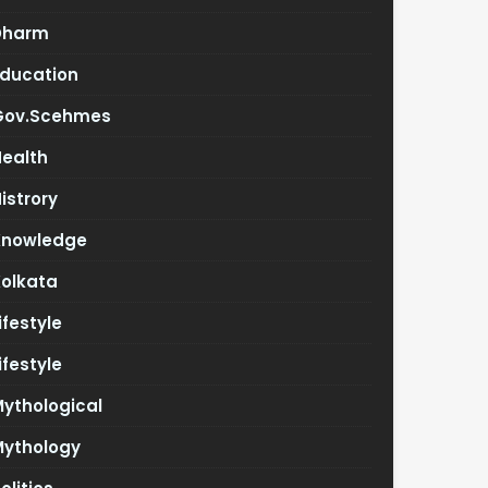
Dharm
Education
Gov.scehmes
Health
istrory
Knowledge
Kolkata
ifestyle
ifestyle
ythological
Mythology