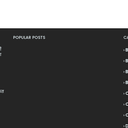
POPULAR POSTS
C
ं
ा
केत
C
C