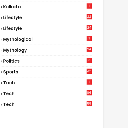
1
Kolkata
22
Lifestyle
9
24
Lifestyle
7
9
Mythological
24
Mythology
3
Politics
32
Sports
1
Tach
66
Tech
9
58
Tech
6