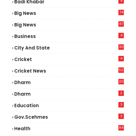
4
Badi Khabar
74
Big News
2
87
Big News
9
4
Business
30
City And State
4
Cricket
52
Cricket News
5
20
Dharm
2
Dharm
3
Education
3
Gov.scehmes
84
Health
8