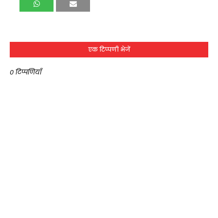
एक टिप्पणी भेजें
0 टिप्पणियाँ