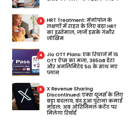
HRT Treatment: मेनोपॉज के
लक्षणों में राहत के लिए बढ़ा HRT
का इस्तेमाल, जानें इसके गंभीर
जोखिम
Jio OTT Plans: एक रिचार्ज में 15
OTT ऐप्स का मजा, 365GB डेटा
और अनलिमिटेड 5G के साथ नए
प्लान
X Revenue Sharing
Discontinued: एक्स यूजर्स के लिए
बड़ा बदलाव, बंद हुआ पुराना कमाई
मॉडल; अब ओरिजिनल कंटेंट पर
मिलेगा रिवॉर्ड