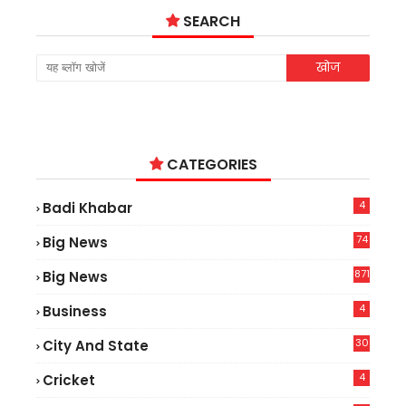
SEARCH
CATEGORIES
4
Badi Khabar
74
Big News
2
871
Big News
4
Business
30
City And State
4
Cricket