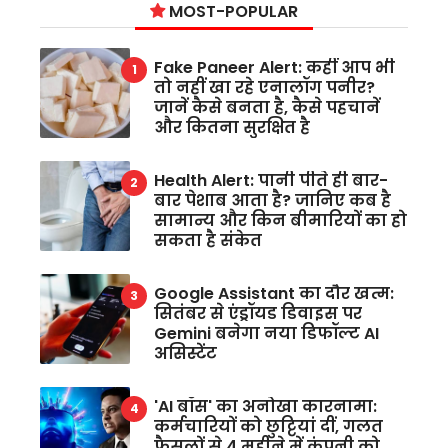
MOST-POPULAR
Fake Paneer Alert: कहीं आप भी
तो नहीं खा रहे एनालॉग पनीर?
जानें कैसे बनता है, कैसे पहचानें
और कितना सुरक्षित है
Health Alert: पानी पीते ही बार-
बार पेशाब आता है? जानिए कब है
सामान्य और किन बीमारियों का हो
सकता है संकेत
Google Assistant का दौर खत्म:
सितंबर से एंड्रॉयड डिवाइस पर
Gemini बनेगा नया डिफॉल्ट AI
असिस्टेंट
'AI बॉस' का अनोखा कारनामा:
कर्मचारियों को छुट्टियां दीं, गलत
फैसलों से 4 महीने में कंपनी को